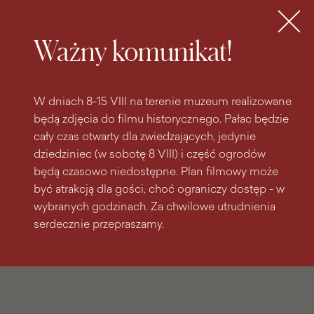
do
do menu
wyszukiwarki
treści
głównego
Bilety
MENU
Ważny komunikat!
W dniach 8-15 VIII na terenie muzeum realizowane
będą zdjęcia do filmu historycznego. Pałac będzie
cały czas otwarty dla zwiedzających, jedynie
dziedziniec (w sobotę 8 VIII) i część ogrodów
będą czasowo niedostępne. Plan filmowy może
być atrakcją dla gości, choć ograniczy dostęp - w
wybranych godzinach. Za chwilowe utrudnienia
serdecznie przepraszamy.