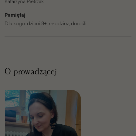
Katarzyna Pietrzak
sztuka
relaks
Pamiętaj
Dla kogo: dzieci 8+, młodzież, dorośli
O prowadzącej