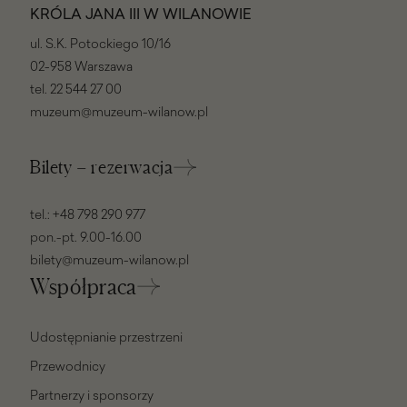
KRÓLA JANA III W WILANOWIE
ul. S.K. Potockiego 10/16
02-958 Warszawa
tel.
22 544 27 00
muzeum@muzeum-wilanow.pl
Bilety – rezerwacja
tel.:
+48 798 290 977
pon.-pt. 9.00-16.00
bilety@muzeum-wilanow.pl
Współpraca
Udostępnianie przestrzeni
Przewodnicy
Partnerzy i sponsorzy