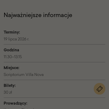
Najważniejsze informacje
Terminy:
19 lipca 2026 r.
Godzina
11.30–13.15
Miejsce:
Scriptorium Villa Nova
Bilety:
na
30 zł
wydar
Kaligra
Prowadzący:
–