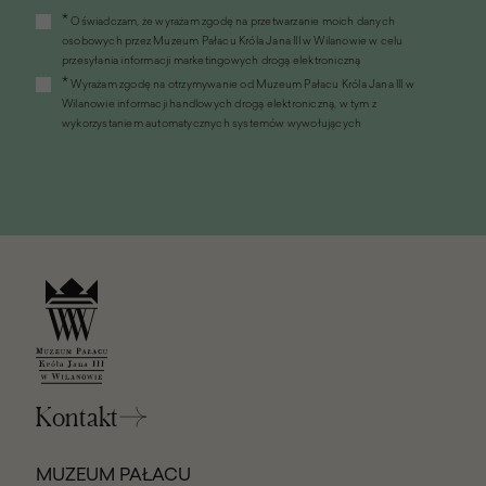
(link
*
Oświadczam, że wyrażam zgodę na przetwarzanie moich danych
otworzy
osobowych przez Muzeum Pałacu Króla Jana III w Wilanowie w celu
się
przesyłania informacji marketingowych drogą elektroniczną
w
*
Wyrażam zgodę na otrzymywanie od Muzeum Pałacu Króla Jana III w
nowym
Wilanowie informacji handlowych drogą elektroniczną, w tym z
oknie)
wykorzystaniem automatycznych systemów wywołujących
Kontakt
MUZEUM PAŁACU