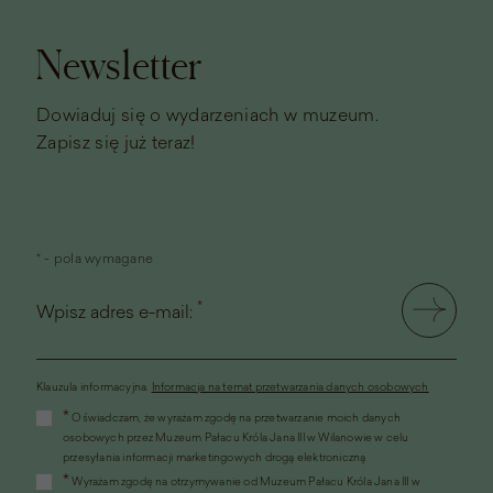
strony
Newsletter
Dowiaduj się o wydarzeniach w muzeum.
Zapisz się już teraz!
* - pola wymagane
*
Wpisz adres e-mail:
Klauzula informacyjna.
Informacja na temat przetwarzania danych osobowych
(link
*
Oświadczam, że wyrażam zgodę na przetwarzanie moich danych
otworzy
osobowych przez Muzeum Pałacu Króla Jana III w Wilanowie w celu
się
przesyłania informacji marketingowych drogą elektroniczną
w
*
Wyrażam zgodę na otrzymywanie od Muzeum Pałacu Króla Jana III w
nowym