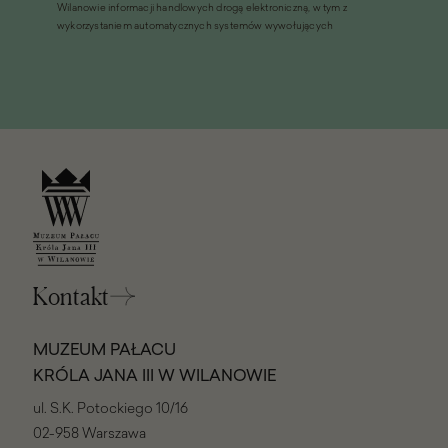
Wilanowie informacji handlowych drogą elektroniczną, w tym z
oknie)
wykorzystaniem automatycznych systemów wywołujących
Kontakt
MUZEUM PAŁACU
KRÓLA JANA III W WILANOWIE
ul. S.K. Potockiego 10/16
02-958 Warszawa