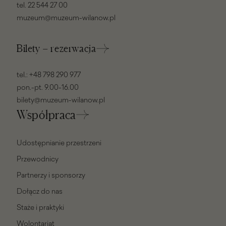
tel.
22 544 27 00
muzeum@muzeum-wilanow.pl
Bilety – rezerwacja
tel.:
+48 798 290 977
pon.-pt. 9.00-16.00
bilety@muzeum-wilanow.pl
Współpraca
Udostępnianie przestrzeni
Przewodnicy
Partnerzy i sponsorzy
Dołącz do nas
Staże i praktyki
Wolontariat