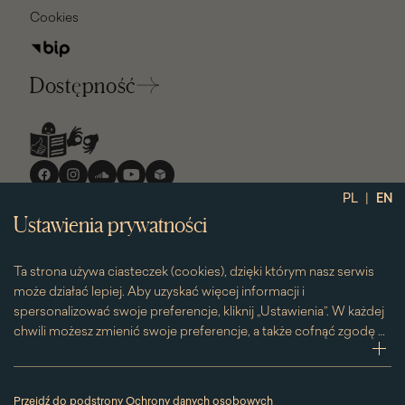
Cookies
Dostępność
Media
społecznościowe
|
PL
EN
Ustawienia prywatności
Ta strona używa ciasteczek (cookies), dzięki którym nasz serwis
może działać lepiej. Aby uzyskać więcej informacji i
spersonalizować swoje preferencje, kliknij „Ustawienia”. W każdej
chwili możesz zmienić swoje preferencje, a także cofnąć zgodę na
używanie plików cookie. Możesz to zrobić, klikając na podstronę
zwi
„Cookies” znajdującą się w stopce.
Przesuwając suwak w prawą stronę aktywujesz zgodę na
Przejdź do podstrony Ochrony danych osobowych