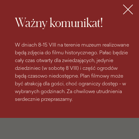
do
do menu
wyszukiwarki
treści
głównego
Bilety
MENU
Ważny komunikat!
W dniach 8-15 VIII na terenie muzeum realizowane
będą zdjęcia do filmu historycznego. Pałac będzie
cały czas otwarty dla zwiedzających, jedynie
dziedziniec (w sobotę 8 VIII) i część ogrodów
będą czasowo niedostępne. Plan filmowy może
być atrakcją dla gości, choć ograniczy dostęp - w
wybranych godzinach. Za chwilowe utrudnienia
serdecznie przepraszamy.