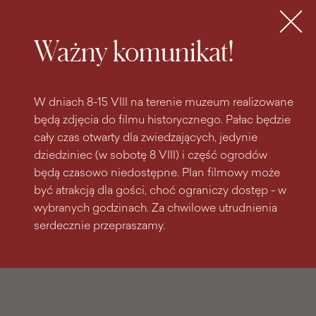
do
do menu
wyszukiwarki
treści
głównego
Bilety
MENU
Ważny komunikat!
W dniach 8-15 VIII na terenie muzeum realizowane
będą zdjęcia do filmu historycznego. Pałac będzie
cały czas otwarty dla zwiedzających, jedynie
dziedziniec (w sobotę 8 VIII) i część ogrodów
będą czasowo niedostępne. Plan filmowy może
być atrakcją dla gości, choć ograniczy dostęp - w
wybranych godzinach. Za chwilowe utrudnienia
serdecznie przepraszamy.