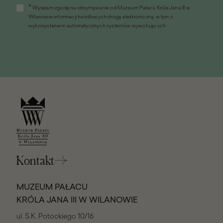
w
*
Wyrażam zgodę na otrzymywanie od Muzeum Pałacu Króla Jana III w
nowym
Wilanowie informacji handlowych drogą elektroniczną, w tym z
oknie)
wykorzystaniem automatycznych systemów wywołujących
Kontakt
MUZEUM PAŁACU
KRÓLA JANA III W WILANOWIE
ul. S.K. Potockiego 10/16