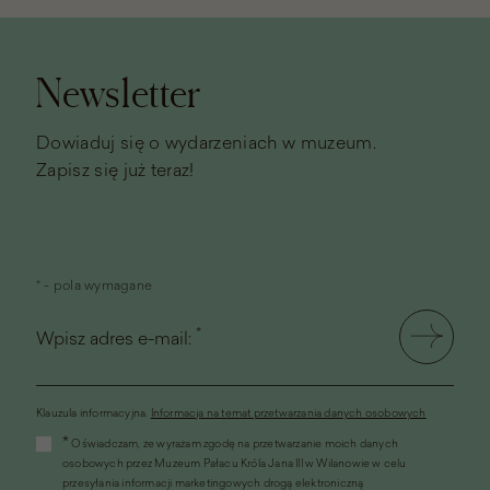
Stopka
strony
Newsletter
Dowiaduj się o wydarzeniach w muzeum.
Zapisz się już teraz!
* - pola wymagane
*
Wpisz adres e-mail:
Klauzula informacyjna.
Informacja na temat przetwarzania danych osobowych
(link
*
Oświadczam, że wyrażam zgodę na przetwarzanie moich danych
otworzy
osobowych przez Muzeum Pałacu Króla Jana III w Wilanowie w celu
się
przesyłania informacji marketingowych drogą elektroniczną