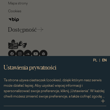
Mapa strony
Cookies
Dostępność
Media
społecznościowe
|
PL
EN
Ustawienia prywatności
Ta strona używa ciasteczek (cookies), dzięki którym nasz serwis
może działać lepiej. Aby uzyskać więcej informacji i
spersonalizować swoje preferencje, kliknij „Ustawienia”. W każdej
chwili możesz zmienić swoje preferencje, a także cofnąć zgodę na
używanie plików cookie. Możesz to zrobić, klikając na podstronę
zwi
„Cookies” znajdującą się w stopce.