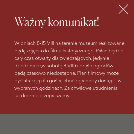
do
do menu
wyszukiwarki
treści
głównego
Bilety
MENU
Ważny komunikat!
W dniach 8-15 VIII na terenie muzeum realizowane
będą zdjęcia do filmu historycznego. Pałac będzie
cały czas otwarty dla zwiedzających, jedynie
dziedziniec (w sobotę 8 VIII) i część ogrodów
będą czasowo niedostępne. Plan filmowy może
być atrakcją dla gości, choć ograniczy dostęp - w
wybranych godzinach. Za chwilowe utrudnienia
serdecznie przepraszamy.