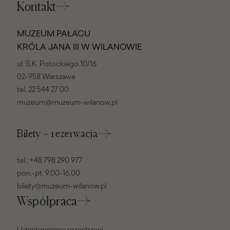
Kontakt
MUZEUM PAŁACU
KRÓLA JANA III W WILANOWIE
ul. S.K. Potockiego 10/16
02-958 Warszawa
tel.
22 544 27 00
muzeum@muzeum-wilanow.pl
Bilety – rezerwacja
tel.:
+48 798 290 977
pon.-pt. 9.00-16.00
bilety@muzeum-wilanow.pl
Współpraca
Udostępnianie przestrzeni