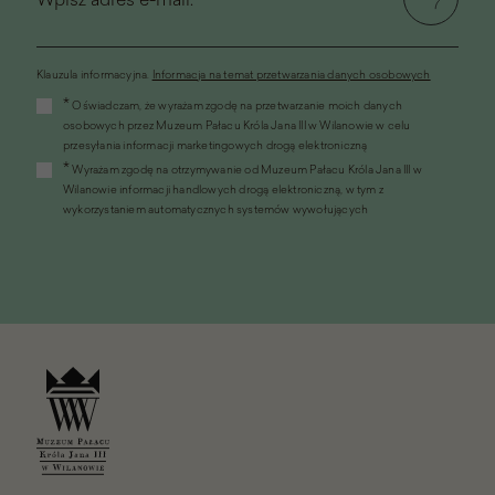
Klauzula informacyjna.
Informacja na temat przetwarzania danych osobowych
(link
*
Oświadczam, że wyrażam zgodę na przetwarzanie moich danych
otworzy
osobowych przez Muzeum Pałacu Króla Jana III w Wilanowie w celu
się
przesyłania informacji marketingowych drogą elektroniczną
w
*
Wyrażam zgodę na otrzymywanie od Muzeum Pałacu Króla Jana III w
nowym
Wilanowie informacji handlowych drogą elektroniczną, w tym z
oknie)
wykorzystaniem automatycznych systemów wywołujących