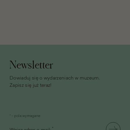
Stopka
strony
Newsletter
Dowiaduj się o wydarzeniach w muzeum.
Zapisz się już teraz!
* - pola wymagane
*
Wpisz adres e-mail: