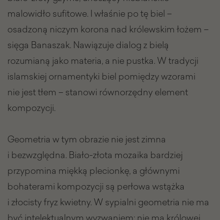
malowidło sufitowe. I właśnie po tę biel –
osadzoną niczym korona nad królewskim łożem –
sięga Banaszak. Nawiązuje dialog z bielą
rozumianą jako materia, a nie pustka. W tradycji
islamskiej ornamentyki biel pomiędzy wzorami
nie jest tłem – stanowi równorzędny element
kompozycji.
Geometria w tym obrazie nie jest zimna
i bezwzględna. Biało-złota mozaika bardziej
przypomina miękką plecionkę, a głównymi
bohaterami kompozycji są perłowa wstążka
i złocisty fryz kwietny. W sypialni geometria nie ma
być intelektualnym wyzwaniem; nie ma królowej