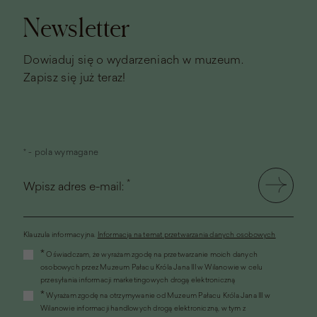
Newsletter
Dowiaduj się o wydarzeniach w muzeum.
Zapisz się już teraz!
* - pola wymagane
*
Wpisz adres e-mail:
Klauzula informacyjna.
Informacja na temat przetwarzania danych osobowych
(link
*
Oświadczam, że wyrażam zgodę na przetwarzanie moich danych
otworzy
osobowych przez Muzeum Pałacu Króla Jana III w Wilanowie w celu
się
przesyłania informacji marketingowych drogą elektroniczną
w
*
Wyrażam zgodę na otrzymywanie od Muzeum Pałacu Króla Jana III w
nowym
Wilanowie informacji handlowych drogą elektroniczną, w tym z
oknie)