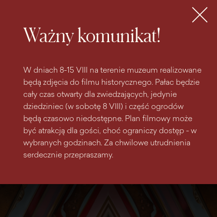
do
do menu
wyszukiwarki
treści
głównego
Bilety
MENU
Ważny komunikat!
W dniach 8-15 VIII na terenie muzeum realizowane
będą zdjęcia do filmu historycznego. Pałac będzie
cały czas otwarty dla zwiedzających, jedynie
dziedziniec (w sobotę 8 VIII) i część ogrodów
będą czasowo niedostępne. Plan filmowy może
być atrakcją dla gości, choć ograniczy dostęp - w
wybranych godzinach. Za chwilowe utrudnienia
serdecznie przepraszamy.