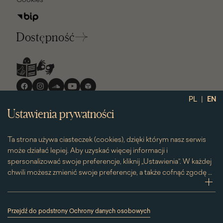
Dostępność
Media
społecznościowe
|
PL
EN
Ustawienia prywatności
Ta strona używa ciasteczek (cookies), dzięki którym nasz serwis
może działać lepiej. Aby uzyskać więcej informacji i
spersonalizować swoje preferencje, kliknij „Ustawienia”. W każdej
chwili możesz zmienić swoje preferencje, a także cofnąć zgodę na
używanie plików cookie. Możesz to zrobić, klikając na podstronę
zwi
„Cookies” znajdującą się w stopce.
Przesuwając suwak w prawą stronę aktywujesz zgodę na
Przejdź do podstrony Ochrony danych osobowych
konkretne ciasteczko. Przesuwając suwak w lewą stronę
(link