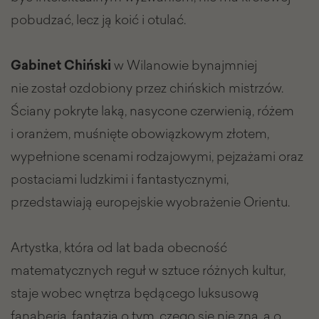
pobudzać, lecz ją koić i otulać.
Gabinet Chiński
w Wilanowie bynajmniej
nie został ozdobiony przez chińskich mistrzów.
Ściany pokryte laką, nasycone czerwienią, różem
i oranżem, muśnięte obowiązkowym złotem,
wypełnione scenami rodzajowymi, pejzażami oraz
postaciami ludzkimi i fantastycznymi,
przedstawiają europejskie wyobrażenie Orientu.
Artystka, która od lat bada obecność
matematycznych reguł w sztuce różnych kultur,
staje wobec wnętrza będącego luksusową
fanaberią, fantazją o tym, czego się nie zna, a o