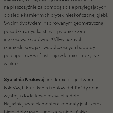
na płaszczyźnie, za pomocą ściśle przylegających
do siebie kamiennych płytek, nieskończonej głębi.
Swoim dyptykiem inspirowanym geometryczną
posadzką artystka stawia pytanie, które
interesowało zarówno XVII-wiecznych
rzemieślników, jak i współczesnych badaczy
percepcji: czy wzór istnieje w kamieniu, czy tylko
w oku?
Sypialnia Królowej
oszałamia bogactwem
kolorów, faktur, tkanin i malowideł. Każdy detal
wystroju dodatkowo rozświetla złoto.
Najjaśniejszym elementem komnaty jest szeroki
biało-złoty gzyms, unoszący niebiańskie