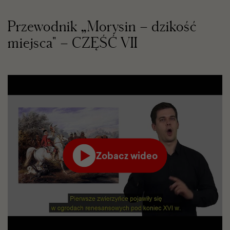
Przewodnik „Morysin – dzikość
miejsca" – CZĘŚĆ VII
Zobacz wideo
Film
odtworzy
się
w
serwisie
YouTube
w
nowej