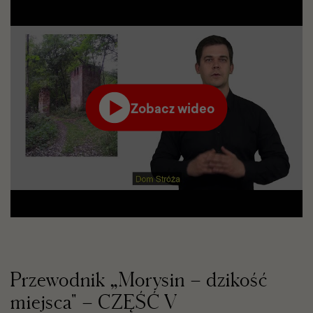
Zobacz wideo
Film
odtworzy
się
w
serwisie
YouTube
w
nowej
karcie
Przewodnik „Morysin – dzikość
miejsca" – CZĘŚĆ V