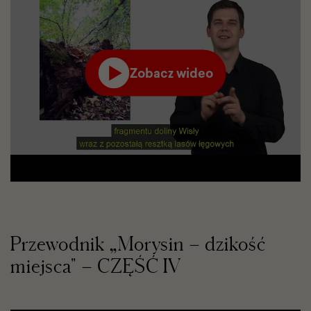
Zobacz wideo
Film
odtworzy
się
w
serwisie
YouTube
w
nowej
karcie
Przewodnik „Morysin – dzikość
miejsca" – CZĘŚĆ IV