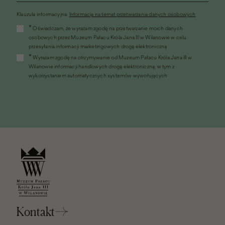
Klauzula informacyjna.
Informacja na temat przetwarzania danych osobowych
(link
*
Oświadczam, że wyrażam zgodę na przetwarzanie moich danych
otworzy
osobowych przez Muzeum Pałacu Króla Jana III w Wilanowie w celu
się
przesyłania informacji marketingowych drogą elektroniczną
w
*
Wyrażam zgodę na otrzymywanie od Muzeum Pałacu Króla Jana III w
nowym
Wilanowie informacji handlowych drogą elektroniczną, w tym z
oknie)
wykorzystaniem automatycznych systemów wywołujących
Kontakt