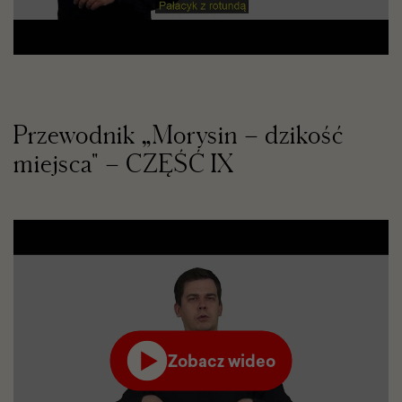
YouTube
w
nowej
karcie
Przewodnik „Morysin – dzikość
miejsca" – CZĘŚĆ IX
Zobacz wideo
Film
odtworzy
się