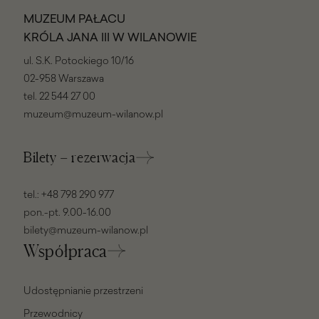
MUZEUM PAŁACU
KRÓLA JANA III W WILANOWIE
ul. S.K. Potockiego 10/16
02-958 Warszawa
tel.
22 544 27 00
muzeum@muzeum-wilanow.pl
Bilety – rezerwacja
tel.:
+48 798 290 977
pon.-pt. 9.00-16.00
bilety@muzeum-wilanow.pl
Współpraca
Udostępnianie przestrzeni
Przewodnicy