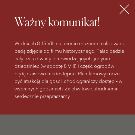
do
do menu
wyszukiwarki
treści
głównego
Bilety
MENU
Ważny komunikat!
W dniach 8-15 VIII na terenie muzeum realizowane
będą zdjęcia do filmu historycznego. Pałac będzie
cały czas otwarty dla zwiedzających, jedynie
dziedziniec (w sobotę 8 VIII) i część ogrodów
będą czasowo niedostępne. Plan filmowy może
być atrakcją dla gości, choć ograniczy dostęp - w
wybranych godzinach. Za chwilowe utrudnienia
serdecznie przepraszamy.