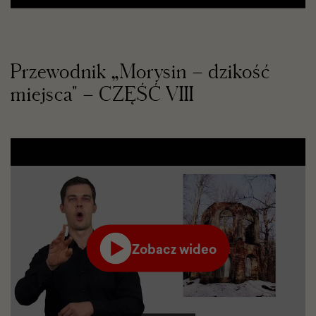
karcie
Przewodnik „Morysin – dzikość
miejsca" – CZĘŚĆ VIII
Zobacz wideo
Film
odtworzy
się
w
serwisie