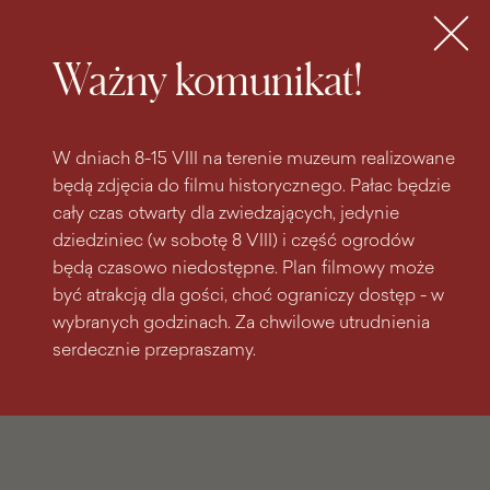
do
do menu
wyszukiwarki
treści
głównego
Bilety
MENU
Ważny komunikat!
W dniach 8-15 VIII na terenie muzeum realizowane
będą zdjęcia do filmu historycznego. Pałac będzie
cały czas otwarty dla zwiedzających, jedynie
dziedziniec (w sobotę 8 VIII) i część ogrodów
będą czasowo niedostępne. Plan filmowy może
być atrakcją dla gości, choć ograniczy dostęp - w
wybranych godzinach. Za chwilowe utrudnienia
serdecznie przepraszamy.