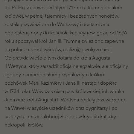
do Polski. Zapewne w lutym 1717 roku trumna z ciałem
królowej, w pełnej tajemnicy i bez żadnych honorów,
została przywieziona do Warszawy i dostarczona
pod osłoną nocy do kościoła kapucynów, gdzie od 1696
roku spoczywał król Jan III. Trumnę zwieziono zapewne
na polecenie królewiczów, realizując wolę zmarłej.
Co prawda wieść o tym dotarła do króla Augusta
II Wettyna, który zarządził oficjalne egzekwie, ale oficjalny,
zgodny z ceremoniałem przynależnym królom
pochówek Marii Kazimiery i Jana III nastąpił dopiero
w 1734 roku. Wówczas ciała pary królewskiej, ich wnuka
Jana oraz króla Augusta II Wettyna zostały przewiezione
na Wawel w asyście urzędników oraz dygnitarzy i po
uroczystej mszy żałobnej złożone w krypcie katedry –
nekropolii królów.