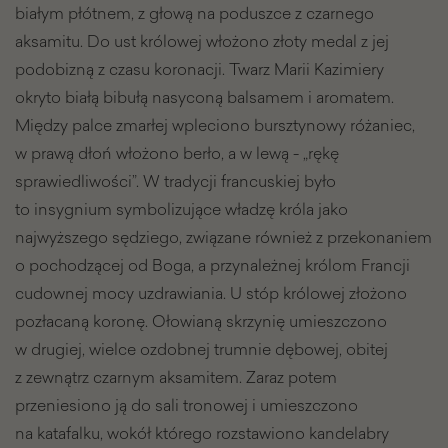
białym płótnem, z głową na poduszce z czarnego
aksamitu. Do ust królowej włożono złoty medal z jej
podobizną z czasu koronacji. Twarz Marii Kazimiery
okryto białą bibułą nasyconą balsamem i aromatem.
Między palce zmarłej wpleciono bursztynowy różaniec,
w prawą dłoń włożono berło, a w lewą - „rękę
sprawiedliwości”. W tradycji francuskiej było
to insygnium symbolizujące władzę króla jako
najwyższego sędziego, związane również z przekonaniem
o pochodzącej od Boga, a przynależnej królom Francji
cudownej mocy uzdrawiania. U stóp królowej złożono
pozłacaną koronę. Ołowianą skrzynię umieszczono
w drugiej, wielce ozdobnej trumnie dębowej, obitej
z zewnątrz czarnym aksamitem. Zaraz potem
przeniesiono ją do sali tronowej i umieszczono
na katafalku, wokół którego rozstawiono kandelabry