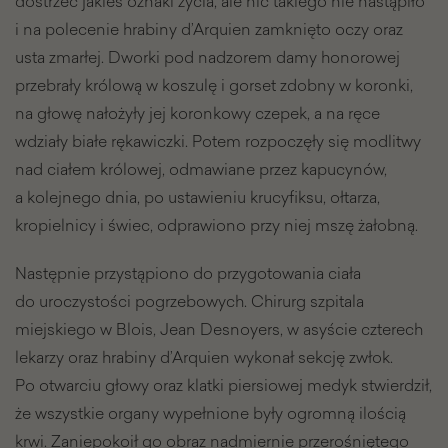
dostrzec jakieś oznaki życia, ale nic takiego nie nastąpiło
i na polecenie hrabiny d’Arquien zamknięto oczy oraz
usta zmarłej. Dworki pod nadzorem damy honorowej
przebrały królową w koszulę i gorset zdobny w koronki,
na głowę nałożyły jej koronkowy czepek, a na ręce
wdziały białe rękawiczki. Potem rozpoczęły się modlitwy
nad ciałem królowej, odmawiane przez kapucynów,
a kolejnego dnia, po ustawieniu krucyfiksu, ołtarza,
kropielnicy i świec, odprawiono przy niej mszę żałobną.
Następnie przystąpiono do przygotowania ciała
do uroczystości pogrzebowych. Chirurg szpitala
miejskiego w Blois, Jean Desnoyers, w asyście czterech
lekarzy oraz hrabiny d’Arquien wykonał sekcję zwłok.
Po otwarciu głowy oraz klatki piersiowej medyk stwierdził,
że wszystkie organy wypełnione były ogromną ilością
krwi. Zaniepokoił go obraz nadmiernie przerośniętego