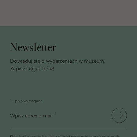
Stopka
strony
Newsletter
Dowiaduj się o wydarzeniach w muzeum.
Zapisz się już teraz!
* - pola wymagane
*
Wpisz adres e-mail:
Klauzula informacyjna.
Informacja na temat przetwarzania danych osobowych