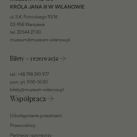
KRÓLA JANA III W WILANOWIE
ul. S.K. Potockiego 10/16
02-958 Warszawa
tel.
22 544 27 00
muzeum@muzeum-wilanow.pl
Bilety – rezerwacja
tel.:
+48 798 290 977
pon.-pt. 9.00-16.00
bilety@muzeum-wilanow.pl
Współpraca
Udostępnianie przestrzeni
Przewodnicy
Partnerzy i sponsorzy