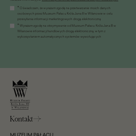
(link
*
Oświadczam, że wyrażam zgodę na przetwarzanie moich danych
otworzy
osobowych przez Muzeum Pałacu Króla Jana III w Wilanowie w celu
się
przesyłania informacji marketingowych drogą elektroniczną
w
*
Wyrażam zgodę na otrzymywanie od Muzeum Pałacu Króla Jana III w
nowym
Wilanowie informacji handlowych drogą elektroniczną, w tym z
oknie)
wykorzystaniem automatycznych systemów wywołujących
Kontakt
MUZEUM PAŁACU