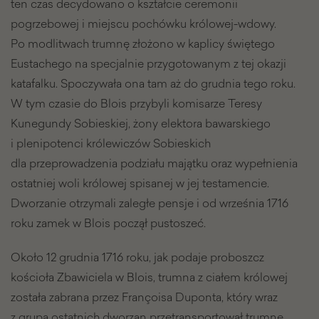
ten czas decydowano o kształcie ceremonii
pogrzebowej i miejscu pochówku królowej-wdowy.
Po modlitwach trumnę złożono w kaplicy świętego
Eustachego na specjalnie przygotowanym z tej okazji
katafalku. Spoczywała ona tam aż do grudnia tego roku.
W tym czasie do Blois przybyli komisarze Teresy
Kunegundy Sobieskiej, żony elektora bawarskiego
i plenipotenci królewiczów Sobieskich
dla przeprowadzenia podziału majątku oraz wypełnienia
ostatniej woli królowej spisanej w jej testamencie.
Dworzanie otrzymali zaległe pensje i od września 1716
roku zamek w Blois począł pustoszeć.
Około 12 grudnia 1716 roku, jak podaje proboszcz
kościoła Zbawiciela w Blois, trumna z ciałem królowej
została zabrana przez Françoisa Duponta, który wraz
z grupą ostatnich dworzan przetransportował trumnę