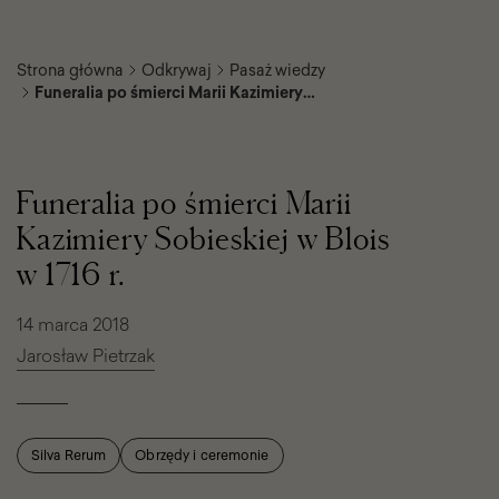
Strona główna
Odkrywaj
Pasaż wiedzy
Funeralia po śmierci Marii Kazimiery
Sobieskiej w Blois w 1716 r.
Funeralia
po
śmierci
Funeralia po śmierci Marii
Marii
Kazimiery
Kazimiery Sobieskiej w Blois
Sobieskiej
w
w 1716 r.
Blois
w
1716
14 marca 2018
r.
Jarosław Pietrzak
Silva Rerum
Obrzędy i ceremonie