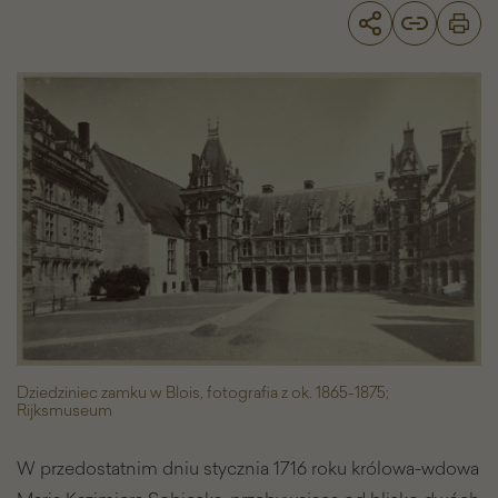
Funeralia
po
śmierci
Marii
Kazimiery
Sobieskiej
w
Blois
w
1716
r.
-
Galeria
zdjęć
Dziedziniec zamku w Blois, fotografia z ok. 1865-1875;
Rijksmuseum
W przedostatnim dniu stycznia 1716 roku królowa-wdowa