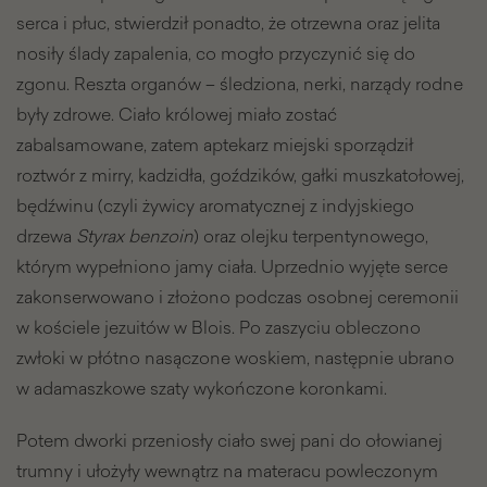
serca i płuc, stwierdził ponadto, że otrzewna oraz jelita
nosiły ślady zapalenia, co mogło przyczynić się do
zgonu. Reszta organów – śledziona, nerki, narządy rodne
były zdrowe. Ciało królowej miało zostać
zabalsamowane, zatem aptekarz miejski sporządził
roztwór z mirry, kadzidła, goździków, gałki muszkatołowej,
będźwinu (czyli żywicy aromatycznej z indyjskiego
drzewa
Styrax benzoin
) oraz olejku terpentynowego,
którym wypełniono jamy ciała. Uprzednio wyjęte serce
zakonserwowano i złożono podczas osobnej ceremonii
w kościele jezuitów w Blois. Po zaszyciu obleczono
zwłoki w płótno nasączone woskiem, następnie ubrano
w adamaszkowe szaty wykończone koronkami.
Potem dworki przeniosły ciało swej pani do ołowianej
trumny i ułożyły wewnątrz na materacu powleczonym