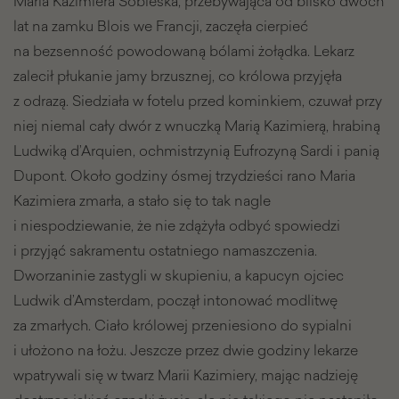
Maria Kazimiera Sobieska, przebywająca od blisko dwóch
lat na zamku Blois we Francji, zaczęła cierpieć
na bezsenność powodowaną bólami żołądka. Lekarz
zalecił płukanie jamy brzusznej, co królowa przyjęła
z odrazą. Siedziała w fotelu przed kominkiem, czuwał przy
niej niemal cały dwór z wnuczką Marią Kazimierą, hrabiną
Ludwiką d’Arquien, ochmistrzynią Eufrozyną Sardi i panią
Dupont. Około godziny ósmej trzydzieści rano Maria
Kazimiera zmarła, a stało się to tak nagle
i niespodziewanie, że nie zdążyła odbyć spowiedzi
i przyjąć sakramentu ostatniego namaszczenia.
Dworzaninie zastygli w skupieniu, a kapucyn ojciec
Ludwik d’Amsterdam, począł intonować modlitwę
za zmarłych. Ciało królowej przeniesiono do sypialni
i ułożono na łożu. Jeszcze przez dwie godziny lekarze
wpatrywali się w twarz Marii Kazimiery, mając nadzieję