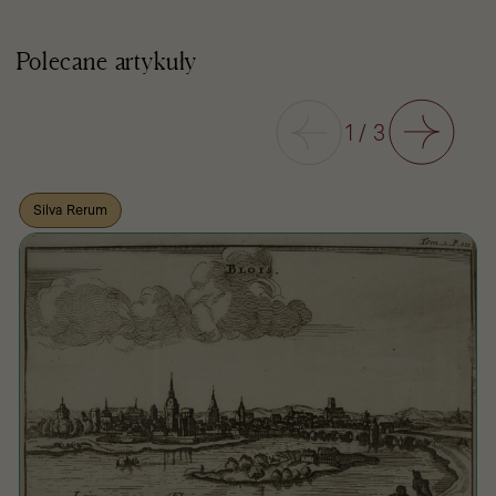
Polecane artykuły
Poprzedni
1
/
3
Następny
Silva Rerum