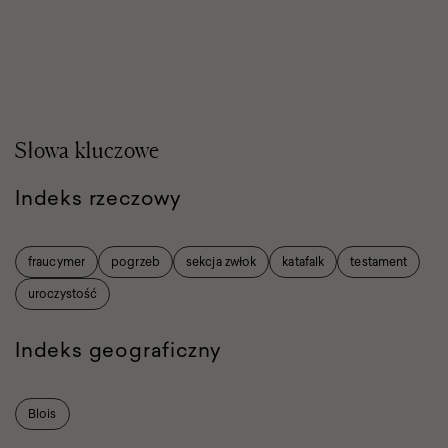
Słowa kluczowe
Indeks rzeczowy
fraucymer
pogrzeb
sekcja zwłok
katafalk
testament
uroczystość
Indeks geograficzny
Blois