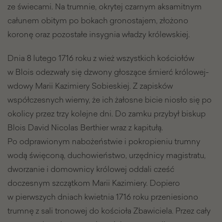
ze świecami. Na trumnie, okrytej czarnym aksamitnym
całunem obitym po bokach gronostajem, złożono
koronę oraz pozostałe insygnia władzy królewskiej.
Dnia 8 lutego 1716 roku z wież wszystkich kościołów
w Blois odezwały się dzwony głoszące śmierć królowej-
wdowy Marii Kazimiery Sobieskiej. Z zapisków
współczesnych wiemy, że ich żałosne bicie niosło się po
okolicy przez trzy kolejne dni. Do zamku przybył biskup
Blois David Nicolas Berthier wraz z kapitułą.
Po odprawionym nabożeństwie i pokropieniu trumny
wodą święconą, duchowieństwo, urzędnicy magistratu,
dworzanie i domownicy królowej oddali cześć
doczesnym szczątkom Marii Kazimiery. Dopiero
w pierwszych dniach kwietnia 1716 roku przeniesiono
trumnę z sali tronowej do kościoła Zbawiciela. Przez cały