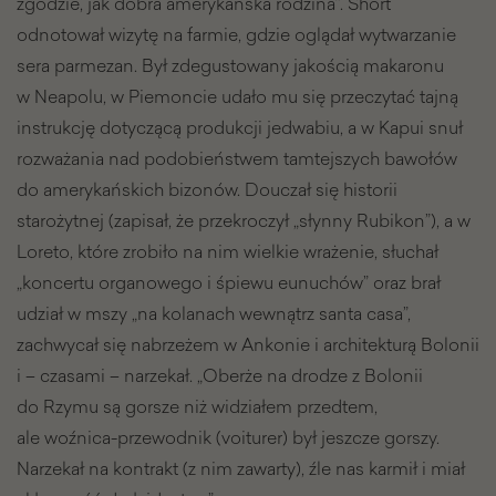
zgodzie, jak dobra amerykańska rodzina”. Short
odnotował wizytę na farmie, gdzie oglądał wytwarzanie
sera parmezan. Był zdegustowany jakością makaronu
w Neapolu, w Piemoncie udało mu się przeczytać tajną
instrukcję dotyczącą produkcji jedwabiu, a w Kapui snuł
rozważania nad podobieństwem tamtejszych bawołów
do amerykańskich bizonów. Douczał się historii
starożytnej (zapisał, że przekroczył „słynny Rubikon”), a w
Loreto, które zrobiło na nim wielkie wrażenie, słuchał
„koncertu organowego i śpiewu eunuchów” oraz brał
udział w mszy „na kolanach wewnątrz santa casa”,
zachwycał się nabrzeżem w Ankonie i architekturą Bolonii
i – czasami – narzekał. „Oberże na drodze z Bolonii
do Rzymu są gorsze niż widziałem przedtem,
ale woźnica-przewodnik (voiturer) był jeszcze gorszy.
Narzekał na kontrakt (z nim zawarty), źle nas karmił i miał