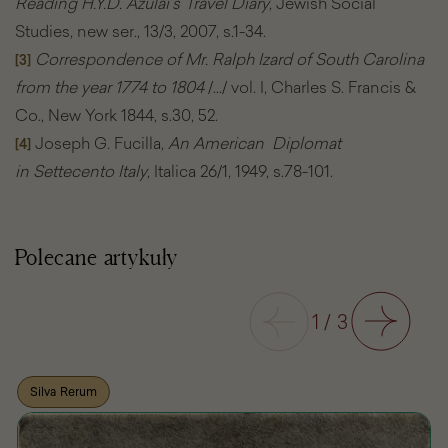
Reading H.Y.D. Azulai’s Travel Diary
, Jewish Social
Studies, new ser., 13/3, 2007, s.1-34.
Correspondence of Mr. Ralph Izard of South Carolina
[3]
from the year 1774 to 1804
/…/ vol. I, Charles S. Francis &
Co., New York 1844, s.30, 52.
Joseph G. Fucilla,
An American Diplomat
[4]
in Settecento Italy
, Italica 26/1, 1949, s.78-101.
Polecane artykuły
Poprzedni
1
/
3
Następny
Silva Rerum