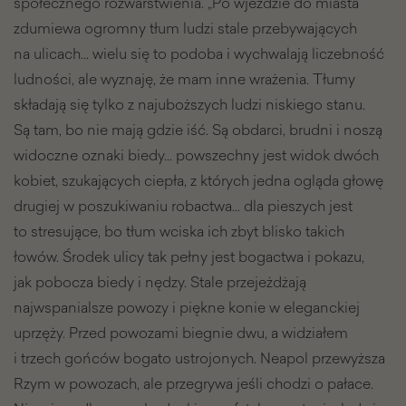
społecznego rozwarstwienia. „Po wjeździe do miasta
zdumiewa ogromny tłum ludzi stale przebywających
na ulicach… wielu się to podoba i wychwalają liczebność
ludności, ale wyznaję, że mam inne wrażenia. Tłumy
składają się tylko z najuboższych ludzi niskiego stanu.
Są tam, bo nie mają gdzie iść. Są obdarci, brudni i noszą
widoczne oznaki biedy… powszechny jest widok dwóch
kobiet, szukających ciepła, z których jedna ogląda głowę
drugiej w poszukiwaniu robactwa… dla pieszych jest
to stresujące, bo tłum wciska ich zbyt blisko takich
łowów. Środek ulicy tak pełny jest bogactwa i pokazu,
jak pobocza biedy i nędzy. Stale przejeżdżają
najwspanialsze powozy i piękne konie w eleganckiej
uprzęży. Przed powozami biegnie dwu, a widziałem
i trzech gońców bogato ustrojonych. Neapol przewyższa
Rzym w powozach, ale przegrywa jeśli chodzi o pałace.