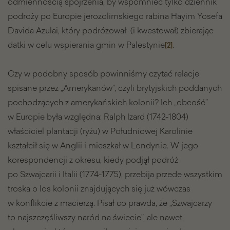
odmiennością spojrzenia, by wspomnieć tylko dziennik
podroży po Europie jerozolimskiego rabina Hayim Yosefa
Davida Azulai, który podróżował (i kwestował) zbierając
datki w celu wspierania gmin w Palestynie
.
[2]
Czy w podobny sposób powinniśmy czytać relacje
spisane przez „Amerykanów”, czyli brytyjskich poddanych
pochodzących z amerykańskich kolonii? Ich „obcość”
w Europie była względna: Ralph Izard (1742-1804)
właściciel plantacji (ryżu) w Południowej Karolinie
kształcił się w Anglii i mieszkał w Londynie. W jego
korespondencji z okresu, kiedy podjął podróż
po Szwajcarii i Italii (1774-1775), przebija przede wszystkim
troska o los kolonii znajdujących się już wówczas
w konflikcie z macierzą. Pisał co prawda, że „Szwajcarzy
to najszczęśliwszy naród na świecie”, ale nawet