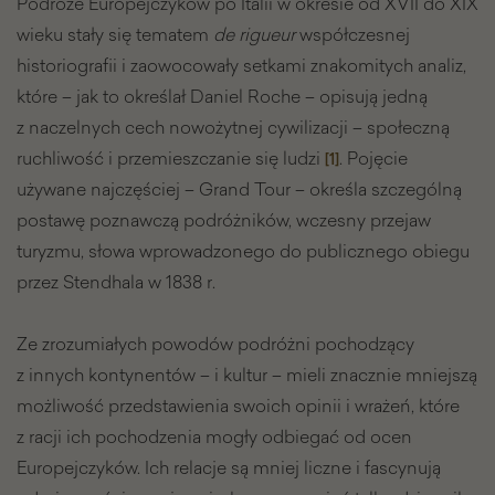
Podróże Europejczyków po Italii w okresie od XVII do XIX
wieku stały się tematem
de rigueur
współczesnej
historiografii i zaowocowały setkami znakomitych analiz,
które – jak to określał Daniel Roche – opisują jedną
z naczelnych cech nowożytnej cywilizacji – społeczną
ruchliwość i przemieszczanie się ludzi
. Pojęcie
[1]
używane najczęściej – Grand Tour – określa szczególną
postawę poznawczą podróżników, wczesny przejaw
turyzmu, słowa wprowadzonego do publicznego obiegu
przez Stendhala w 1838 r.
Ze zrozumiałych powodów podróżni pochodzący
z innych kontynentów – i kultur – mieli znacznie mniejszą
możliwość przedstawienia swoich opinii i wrażeń, które
z racji ich pochodzenia mogły odbiegać od ocen
Europejczyków. Ich relacje są mniej liczne i fascynują