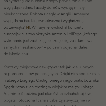
na symetrię, ale budynki z cegły przynajmniej tu nie
wyglądają ładnie. Fasady domów wydają mi się
nieukończone. Robota z cegły w Anglii i Ameryce
wygląda na bardziej symetryczną i wygładzoną
od zewnątrz”
. W Turynie wysłuchał koncertu
[4]
europejskiej sławy skrzypka Antonio Lolli’ego „którego
wykonanie jest zaskakujące i zdaje się, że zdumiewa
samych mieszkańców” – po czym pojechał dalej,
do Mediolanu.
Kontakty miejscowe nawiązywał, tak jak wielu innych,
za pomocą listów polecających. Dzięki nim spotkał m.in.
hrabiego Luigiego Castiglioniego i jego brata, botanika.
Spędził czas z ich rodziną w wiejskim majątku pisząc,
że „mimo iż rodzina jest starożytna, szlachetnej krwi,
bogata i otoczona liczną służbą, żyją zwyczajnie i w