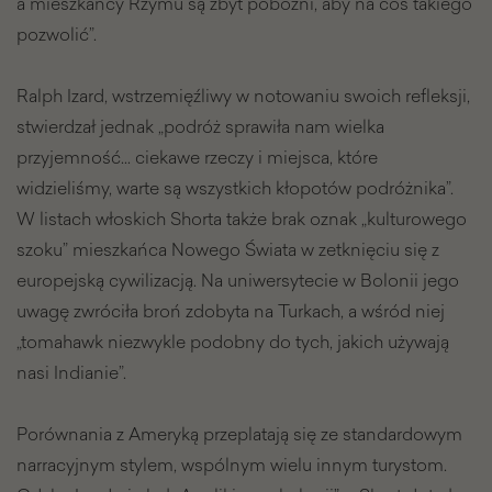
a mieszkańcy Rzymu są zbyt pobożni, aby na coś takiego
pozwolić”.
Ralph Izard, wstrzemięźliwy w notowaniu swoich refleksji,
stwierdzał jednak „podróż sprawiła nam wielka
przyjemność… ciekawe rzeczy i miejsca, które
widzieliśmy, warte są wszystkich kłopotów podróżnika”.
W listach włoskich Shorta także brak oznak „kulturowego
szoku” mieszkańca Nowego Świata w zetknięciu się z
europejską cywilizacją. Na uniwersytecie w Bolonii jego
uwagę zwróciła broń zdobyta na Turkach, a wśród niej
„tomahawk niezwykle podobny do tych, jakich używają
nasi Indianie”.
Porównania z Ameryką przeplatają się ze standardowym
narracyjnym stylem, wspólnym wielu innym turystom.