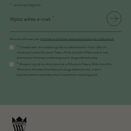
* - pola wymagane
*
Wpisz adres e-mail:
Klauzula informacyjna.
Informacja na temat przetwarzania danych osobowych
(link
*
Oświadczam, że wyrażam zgodę na przetwarzanie moich danych
otworzy
osobowych przez Muzeum Pałacu Króla Jana III w Wilanowie w celu
się
przesyłania informacji marketingowych drogą elektroniczną
w
*
Wyrażam zgodę na otrzymywanie od Muzeum Pałacu Króla Jana III w
nowym
Wilanowie informacji handlowych drogą elektroniczną, w tym z
oknie)
wykorzystaniem automatycznych systemów wywołujących