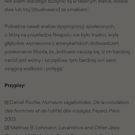
Nie wiem dlaczego budynki są w fatalnym stanie, ledwie
dwa lub trzy [zbudowano] ze smakiem”.
Pobieżna nawet analiza dysproporcji społecznych,
o którą na przykładzie Neapolu nie było trudno, kryła
głębokie, wyniesione z amerykańskich doświadczeń
przekonanie Shorta, że „królowie nauczą się, iż im bardziej
naród jest wolny i szczęśliwy, tym bardziej oni sami
osiągną wielkość i potęgę”.
Przypisy:
Daniel Roche,
Humeurs vagabondes. De la circulation
[1]
des hommes et de l’utilité des voyages
, Fayard, Paris
2003.
Matthias B. Lehmann,
Levantinos and Other Jews:
[2]