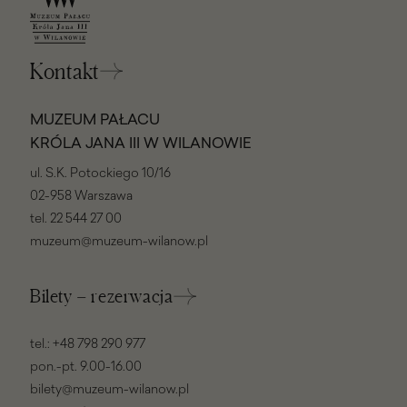
Kontakt
MUZEUM PAŁACU
KRÓLA JANA III W WILANOWIE
ul. S.K. Potockiego 10/16
02-958 Warszawa
tel.
22 544 27 00
muzeum@muzeum-wilanow.pl
Bilety – rezerwacja
tel.:
+48 798 290 977
pon.-pt. 9.00-16.00
bilety@muzeum-wilanow.pl