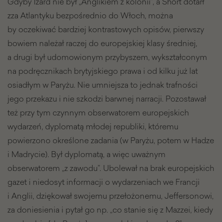
Gdyby Izard nie był „Anglikiem z kolonii”, a Short dotarł
zza Atlantyku bezpośrednio do Włoch, można
by oczekiwać bardziej kontrastowych opisów, pierwszy
bowiem należał raczej do europejskiej klasy średniej,
a drugi był udomowionym przybyszem, wykształconym
na podręcznikach brytyjskiego prawa i od kilku już lat
osiadłym w Paryżu. Nie umniejsza to jednak trafności
jego przekazu i nie szkodzi barwnej narracji. Pozostawał
też przy tym czynnym obserwatorem europejskich
wydarzeń, dyplomatą młodej republiki, któremu
powierzono określone zadania (w Paryżu, potem w Hadze
i Madrycie). Był dyplomatą, a więc uważnym
obserwatorem „z zawodu”. Ubolewał na brak europejskich
gazet i niedosyt informacji o wydarzeniach we Francji
i Anglii, dziękował swojemu przełożonemu, Jeffersonowi,
za doniesienia i pytał go np. „co stanie się z Mazzei, kiedy