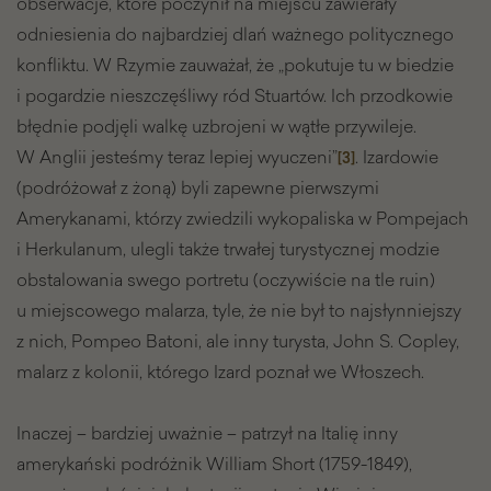
obserwacje, które poczynił na miejscu zawierały
odniesienia do najbardziej dlań ważnego politycznego
konfliktu. W Rzymie zauważał, że „pokutuje tu w biedzie
i pogardzie nieszczęśliwy ród Stuartów. Ich przodkowie
błędnie podjęli walkę uzbrojeni w wątłe przywileje.
W Anglii jesteśmy teraz lepiej wyuczeni”
. Izardowie
[3]
(podróżował z żoną) byli zapewne pierwszymi
Amerykanami, którzy zwiedzili wykopaliska w Pompejach
i Herkulanum, ulegli także trwałej turystycznej modzie
obstalowania swego portretu (oczywiście na tle ruin)
u miejscowego malarza, tyle, że nie był to najsłynniejszy
z nich, Pompeo Batoni, ale inny turysta, John S. Copley,
malarz z kolonii, którego Izard poznał we Włoszech.
Inaczej – bardziej uważnie – patrzył na Italię inny
amerykański podróżnik William Short (1759-1849),