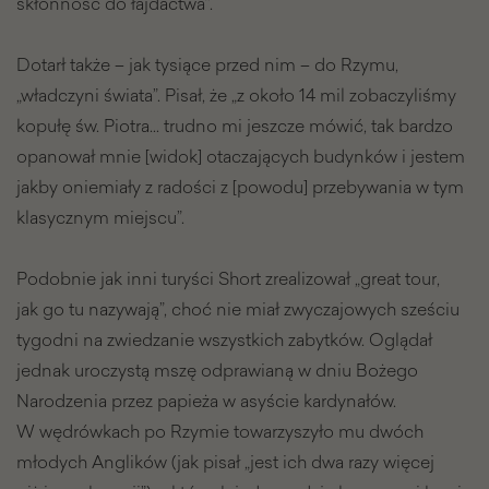
skłonność do łajdactwa”.
Dotarł także – jak tysiące przed nim – do Rzymu,
„władczyni świata”. Pisał, że „z około 14 mil zobaczyliśmy
kopułę św. Piotra… trudno mi jeszcze mówić, tak bardzo
opanował mnie [widok] otaczających budynków i jestem
jakby oniemiały z radości z [powodu] przebywania w tym
klasycznym miejscu”.
Podobnie jak inni turyści Short zrealizował „great tour,
jak go tu nazywają”, choć nie miał zwyczajowych sześciu
tygodni na zwiedzanie wszystkich zabytków. Oglądał
jednak uroczystą mszę odprawianą w dniu Bożego
Narodzenia przez papieża w asyście kardynałów.
W wędrówkach po Rzymie towarzyszyło mu dwóch
młodych Anglików (jak pisał „jest ich dwa razy więcej