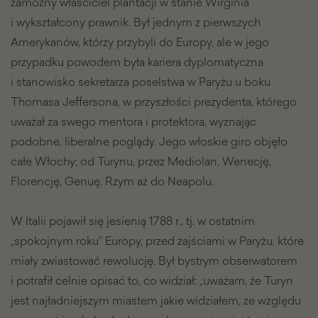
zamożny właściciel plantacji w stanie Wirginia
i wykształcony prawnik. Był jednym z pierwszych
Amerykanów, którzy przybyli do Europy, ale w jego
przypadku powodem była kariera dyplomatyczna
i stanowisko sekretarza poselstwa w Paryżu u boku
Thomasa Jeffersona, w przyszłości prezydenta, którego
uważał za swego mentora i protektora, wyznając
podobne, liberalne poglądy. Jego włoskie giro objęło
całe Włochy; od Turynu, przez Mediolan, Wenecję,
Florencję, Genuę, Rzym aż do Neapolu.
W Italii pojawił się jesienią 1788 r., tj. w ostatnim
„spokojnym roku” Europy, przed zajściami w Paryżu, które
miały zwiastować rewolucję. Był bystrym obserwatorem
i potrafił celnie opisać to, co widział: „uważam, że Turyn
jest najładniejszym miastem jakie widziałem, ze względu