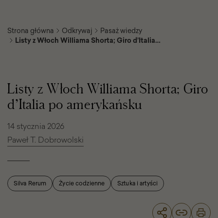
Strona główna
Odkrywaj
Pasaż wiedzy
Listy z Włoch Williama Shorta; Giro d’Italia
po amerykańsku
Listy
z
Włoch
Listy z Włoch Williama Shorta; Giro
Williama
Shorta;
d’Italia po amerykańsku
Giro
d’Italia
po
14 stycznia 2026
amerykańsku
Paweł T. Dobrowolski
Silva Rerum
Życie codzienne
Sztuka i artyści