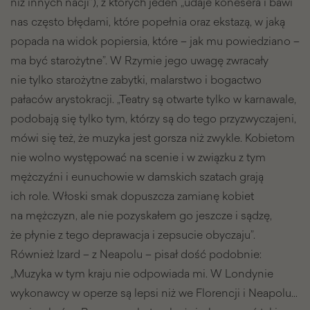
niż innych nacji”), z których jeden „udaje konesera i bawi
nas często błędami, które popełnia oraz ekstazą, w jaką
popada na widok popiersia, które – jak mu powiedziano –
ma być starożytne”. W Rzymie jego uwagę zwracały
nie tylko starożytne zabytki, malarstwo i bogactwo
pałaców arystokracji. „Teatry są otwarte tylko w karnawale,
podobają się tylko tym, którzy są do tego przyzwyczajeni,
mówi się też, że muzyka jest gorsza niż zwykle. Kobietom
nie wolno występować na scenie i w związku z tym
mężczyźni i eunuchowie w damskich szatach grają
ich role. Włoski smak dopuszcza zamianę kobiet
na mężczyzn, ale nie pozyskałem go jeszcze i sądzę,
że płynie z tego deprawacja i zepsucie obyczaju”.
Również Izard – z Neapolu – pisał dość podobnie:
„Muzyka w tym kraju nie odpowiada mi. W Londynie
wykonawcy w operze są lepsi niż we Florencji i Neapolu…