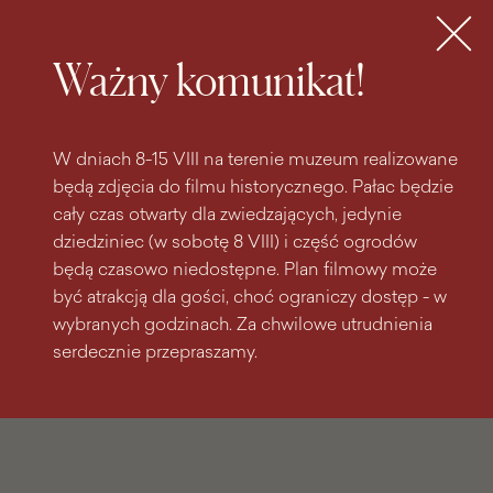
do
do menu
wyszukiwarki
treści
głównego
Bilety
MENU
Ważny komunikat!
W dniach 8-15 VIII na terenie muzeum realizowane
będą zdjęcia do filmu historycznego. Pałac będzie
cały czas otwarty dla zwiedzających, jedynie
dziedziniec (w sobotę 8 VIII) i część ogrodów
będą czasowo niedostępne. Plan filmowy może
być atrakcją dla gości, choć ograniczy dostęp - w
wybranych godzinach. Za chwilowe utrudnienia
serdecznie przepraszamy.