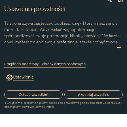
|
PL
EN
Ustawienia prywatności
Ta strona używa ciasteczek (cookies), dzięki którym nasz serwis
może działać lepiej. Aby uzyskać więcej informacji i
spersonalizować swoje preferencje, kliknij „Ustawienia”. W każdej
chwili możesz zmienić swoje preferencje, a także cofnąć zgodę na
używanie plików cookie. Możesz to zrobić, klikając na podstronę
zwi
„Cookies” znajdującą się w stopce.
Przesuwając suwak w prawą stronę aktywujesz zgodę na
Przejdź do podstrony Ochrony danych osobowych
konkretne ciasteczko. Przesuwając suwak w lewą stronę
(link
otworzy
wyłączasz taką zgodę.
Ustawienia
się
w
nowym
oknie)
Odrzuć wszystkie
*
Akceptuj wszystkie
*
z wyjątkiem niezbędnych plików cookies do prawidłowego działania strony oraz realizacji
obowiązków prawnych administratora