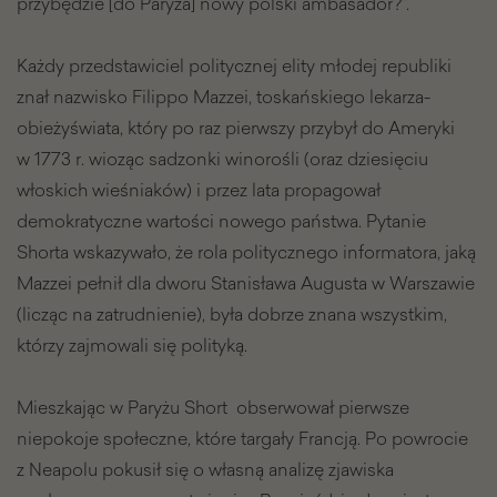
przybędzie [do Paryża] nowy polski ambasador?”.
Każdy przedstawiciel politycznej elity młodej republiki
znał nazwisko Filippo Mazzei, toskańskiego lekarza-
obieżyświata, który po raz pierwszy przybył do Ameryki
w 1773 r. wioząc sadzonki winorośli (oraz dziesięciu
włoskich wieśniaków) i przez lata propagował
demokratyczne wartości nowego państwa. Pytanie
Shorta wskazywało, że rola politycznego informatora, jaką
Mazzei pełnił dla dworu Stanisława Augusta w Warszawie
(licząc na zatrudnienie), była dobrze znana wszystkim,
którzy zajmowali się polityką.
Mieszkając w Paryżu Short obserwował pierwsze
niepokoje społeczne, które targały Francją. Po powrocie
z Neapolu pokusił się o własną analizę zjawiska