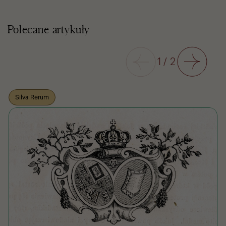
Polecane artykuły
Poprzedni
1
/
2
Następny
Silva Rerum