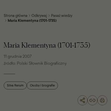
Strona główna
Odkrywaj
Pasaż wiedzy
Maria Klementyna (1701-1735)
Maria
Klementyna
(1701-
Maria Klementyna (1701-1735)
1735)
11 grudnia 2007
źródło: Polski Słownik Biograficzny
Silva Rerum
Osoby i biografie