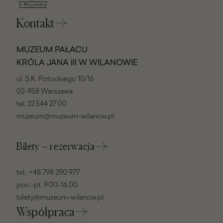
Kontakt
MUZEUM PAŁACU
KRÓLA JANA III W WILANOWIE
ul. S.K. Potockiego 10/16
02-958 Warszawa
tel.
22 544 27 00
muzeum@muzeum-wilanow.pl
Bilety – rezerwacja
tel.:
+48 798 290 977
pon.-pt. 9.00-16.00
bilety@muzeum-wilanow.pl
Współpraca