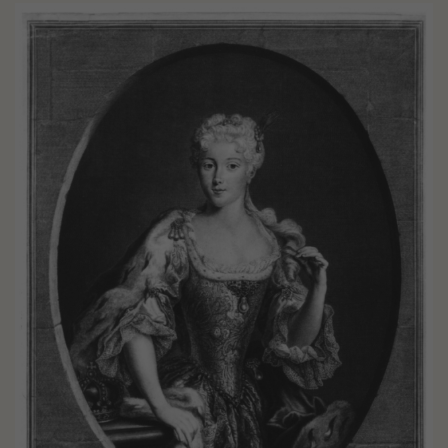
Maria
Klementyna
(1701-
1735)
-
Galeria
zdjęć
-
Slajder
elementów