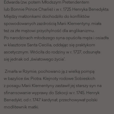
Edwarda (zw. potem Młodszym Pretendentem
lub Bonnie Prince Charlie) i w r. 1725 Henryka Benedykta.
Między małżonkami dochodziło do konfliktów
spowodowanych zazdrością Marii Klementyny, miała
też za złe mężowi przychylność dla anglikanizmu.
Po narodzinach młodszego syna opuściła męża i osiadła
w klasztorze Santa Cecilia, oddając się praktykom
ascetycznym. Wróciła do rodziny w r. 1727, odsunęła
się jednak od „światowego życia”.
Zmarła w Rzymie, pochowano ją z wielką pompą
w bazylice św. Piotra. Klejnoty rodowe Sobieskich
z posagu Marii Klementyny zastawił jej starszy syn na
sfinansowanie wyprawy do Szkocji w r. 1745. Henryk
Benedykt, od r. 1747 kardynał, przechowywał polski
modlitewnik matki.