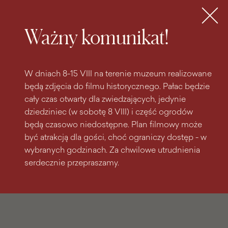
do
do menu
wyszukiwarki
treści
głównego
Bilety
MENU
Ważny komunikat!
W dniach 8-15 VIII na terenie muzeum realizowane
będą zdjęcia do filmu historycznego. Pałac będzie
cały czas otwarty dla zwiedzających, jedynie
dziedziniec (w sobotę 8 VIII) i część ogrodów
będą czasowo niedostępne. Plan filmowy może
być atrakcją dla gości, choć ograniczy dostęp - w
wybranych godzinach. Za chwilowe utrudnienia
serdecznie przepraszamy.