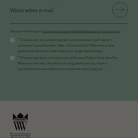
*
Wpisz adres e-mail:
Klauzula informacyjna.
Informacja na temat przetwarzania danych osobowych
(link
*
Oświadczam, że wyrażam zgodę na przetwarzanie moich danych
otworzy
osobowych przez Muzeum Pałacu Króla Jana III w Wilanowie w celu
się
przesyłania informacji marketingowych drogą elektroniczną
w
*
Wyrażam zgodę na otrzymywanie od Muzeum Pałacu Króla Jana III w
nowym
Wilanowie informacji handlowych drogą elektroniczną, w tym z
oknie)
wykorzystaniem automatycznych systemów wywołujących