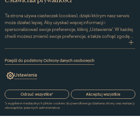
Ta strona używa ciasteczek (cookies), dzięki którym nasz serwis
może działać lepiej. Aby uzyskać więcej informacji i
spersonalizować swoje preferencje, kliknij „Ustawienia”. W każdej
chwili możesz zmienić swoje preferencje, a także cofnąć zgodę na
używanie plików cookie. Możesz to zrobić, klikając na podstronę
zwi
„Cookies” znajdującą się w stopce.
Przesuwając suwak w prawą stronę aktywujesz zgodę na
Przejdź do podstrony Ochrony danych osobowych
konkretne ciasteczko. Przesuwając suwak w lewą stronę
(link
otworzy
wyłączasz taką zgodę.
Ustawienia
się
w
nowym
oknie)
Odrzuć wszystkie
*
Akceptuj wszystkie
*
z wyjątkiem niezbędnych plików cookies do prawidłowego działania strony oraz realizacji
obowiązków prawnych administratora