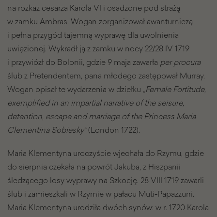
na rozkaz cesarza Karola VI i osadzone pod strażą
w zamku Ambras. Wogan zorganizował awanturniczą
i pełna przygód tajemną wyprawę dla uwolnienia
uwięzionej. Wykradł ją z zamku w nocy 22/28 IV 1719
i przywiózł do Bolonii, gdzie 9 maja zawarła
per procura
ślub z Pretendentem, pana młodego zastępował Murray.
Wogan opisał te wydarzenia w dziełku
„Female Fortitude,
exemplified in an impartial narrative of the seisure,
detention, escape and marriage of the Princess Maria
Clementina Sobiesky”
(London 1722).
Maria Klementyna uroczyście wjechała do Rzymu, gdzie
do sierpnia czekała na powrót Jakuba, z Hiszpanii
śledzącego losy wyprawy na Szkocję. 28 VIII 1719 zawarli
ślub i zamieszkali w Rzymie w pałacu Muti-Papazzurri.
Maria Klementyna urodziła dwóch synów: w r. 1720 Karola