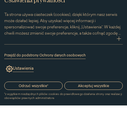
Ta strona używa ciasteczek (cookies), dzięki którym nasz serwis
może działać lepiej. Aby uzyskać więcej informacji i
spersonalizować swoje preferencje, kliknij „Ustawienia”. W każdej
chwili możesz zmienić swoje preferencje, a także cofnąć zgodę na
używanie plików cookie. Możesz to zrobić, klikając na podstronę
zwi
„Cookies” znajdującą się w stopce.
Przesuwając suwak w prawą stronę aktywujesz zgodę na
Przejdź do podstrony Ochrony danych osobowych
konkretne ciasteczko. Przesuwając suwak w lewą stronę
(link
otworzy
wyłączasz taką zgodę.
Ustawienia
się
w
nowym
oknie)
Odrzuć wszystkie
*
Akceptuj wszystkie
*
z wyjątkiem niezbędnych plików cookies do prawidłowego działania strony oraz realizacji
obowiązków prawnych administratora