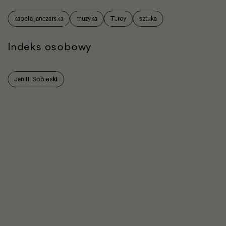
kapela janczarska
muzyka
Turcy
sztuka
Indeks osobowy
Jan III Sobieski