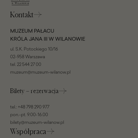
Kontakt
MUZEUM PAŁACU
KRÓLA JANA III W WILANOWIE
ul. S.K. Potockiego 10/16
02-958 Warszawa
tel.
22 544 27 00
muzeum@muzeum-wilanow.pl
Bilety – rezerwacja
tel.:
+48 798 290 977
pon.-pt. 9.00-16.00
bilety@muzeum-wilanow.pl
Współpraca