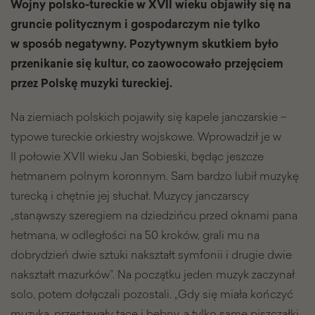
Wojny polsko-tureckie w XVII wieku objawiły się na
gruncie politycznym i gospodarczym nie tylko
w sposób negatywny. Pozytywnym skutkiem było
przenikanie się kultur, co zaowocowało przejęciem
przez Polskę muzyki tureckiej.
Na ziemiach polskich pojawiły się kapele janczarskie −
typowe tureckie orkiestry wojskowe. Wprowadził je w
II połowie XVII wieku Jan Sobieski, będąc jeszcze
hetmanem polnym koronnym. Sam bardzo lubił muzykę
turecką i chętnie jej słuchał. Muzycy janczarscy
„stanąwszy szeregiem na dziedzińcu przed oknami pana
hetmana, w odległości na 50 kroków, grali mu na
dobrydzień dwie sztuki nakształt symfonii i drugie dwie
nakształt mazurków”. Na początku jeden muzyk zaczynał
solo, potem dołączali pozostali. „Gdy się miała kończyć
muzyka, przestawały tace i bębny, a tylko same piszczałki