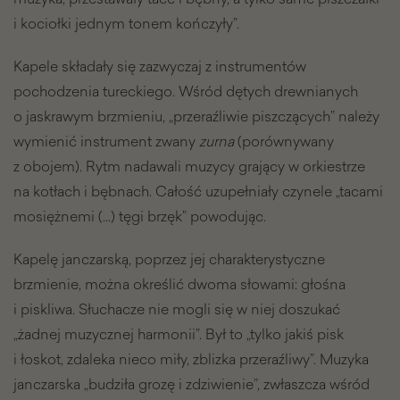
i kociołki jednym tonem kończyły”.
Kapele składały się zazwyczaj z instrumentów
pochodzenia tureckiego. Wśród dętych drewnianych
o jaskrawym brzmieniu, „przeraźliwie piszczących” należy
wymienić instrument zwany
zurna
(porównywany
z obojem). Rytm nadawali muzycy grający w orkiestrze
na kotłach i bębnach. Całość uzupełniały czynele „tacami
mosiężnemi (…) tęgi brzęk” powodując.
Kapelę janczarską, poprzez jej charakterystyczne
brzmienie, można określić dwoma słowami: głośna
i piskliwa. Słuchacze nie mogli się w niej doszukać
„żadnej muzycznej harmonii”. Był to „tylko jakiś pisk
i łoskot, zdaleka nieco miły, zblizka przeraźliwy”. Muzyka
janczarska „budziła grozę i zdziwienie”, zwłaszcza wśród