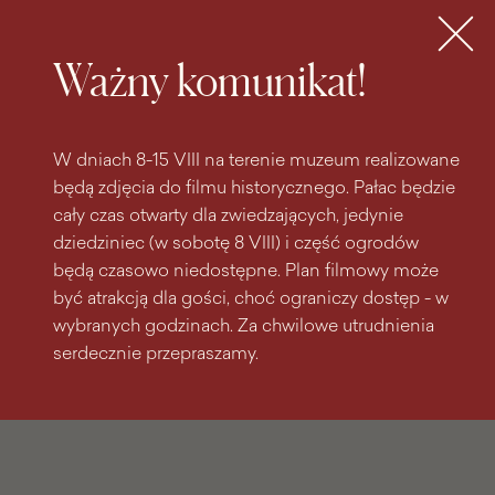
do
do menu
wyszukiwarki
treści
głównego
Bilety
MENU
Ważny komunikat!
W dniach 8-15 VIII na terenie muzeum realizowane
będą zdjęcia do filmu historycznego. Pałac będzie
cały czas otwarty dla zwiedzających, jedynie
dziedziniec (w sobotę 8 VIII) i część ogrodów
będą czasowo niedostępne. Plan filmowy może
być atrakcją dla gości, choć ograniczy dostęp - w
wybranych godzinach. Za chwilowe utrudnienia
serdecznie przepraszamy.