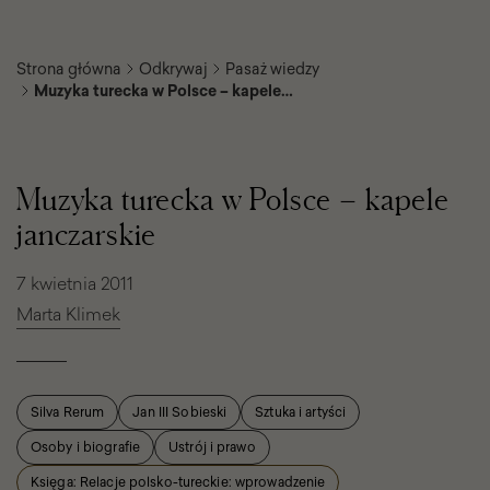
Strona główna
Odkrywaj
Pasaż wiedzy
Muzyka turecka w Polsce – kapele
janczarskie
Muzyka
turecka
w
Muzyka turecka w Polsce – kapele
Polsce
–
janczarskie
kapele
janczarskie
7 kwietnia 2011
Marta Klimek
Silva Rerum
Jan III Sobieski
Sztuka i artyści
Osoby i biografie
Ustrój i prawo
Księga: Relacje polsko-tureckie: wprowadzenie