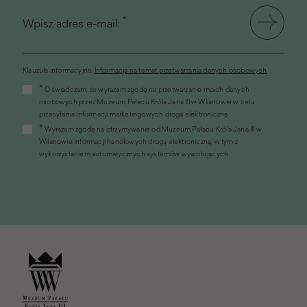
*
Wpisz adres e-mail:
Klauzula informacyjna.
Informacja na temat przetwarzania danych osobowych
(link
*
Oświadczam, że wyrażam zgodę na przetwarzanie moich danych
otworzy
osobowych przez Muzeum Pałacu Króla Jana III w Wilanowie w celu
się
przesyłania informacji marketingowych drogą elektroniczną
w
*
Wyrażam zgodę na otrzymywanie od Muzeum Pałacu Króla Jana III w
nowym
Wilanowie informacji handlowych drogą elektroniczną, w tym z
oknie)
wykorzystaniem automatycznych systemów wywołujących