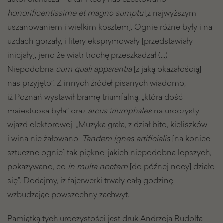
honorificentissime et magno sumptu
[z najwyższym
uszanowaniem i wielkim kosztem]. Ognie różne były i na
uzdach gorzały, i litery eksprymowały [przedstawiały
inicjały], jeno że wiatr trochę przeszkadzał (...)
Niepodobna
cum quali apparentia
[z jaką okazałością]
nas przyjęto”. Z innych źródeł pisanych wiadomo,
iż Poznań wystawił bramę triumfalną, „która dość
maiestuosa była” oraz
arcus triumphales
na uroczysty
wjazd elektorowej. „Muzyka grała, z dział bito, kieliszków
i wina nie żałowano.
Tandem ignes artificialis
[na koniec
sztuczne ognie] tak piękne, jakich niepodobna lepszych,
pokazywano, co
in multa noctem
[do późnej nocy] działo
się”. Dodajmy, iż fajerwerki trwały całą godzinę,
wzbudzając powszechny zachwyt.
Pamiątką tych uroczystości jest druk Andrzeja Rudolfa