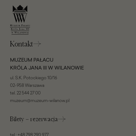
Kontakt
MUZEUM PAŁACU
KRÓLA JANA III W WILANOWIE
ul. S.K. Potockiego 10/16
02-958 Warszawa
tel.
22 544 27 00
muzeum@muzeum-wilanow.pl
Bilety – rezerwacja
tel.:
+48 798 290 977