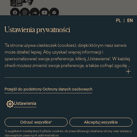
Media
społecznościowe
|
PL
EN
Ustawienia prywatności
Ta strona używa ciasteczek (cookies), dzięki którym nasz serwis
może działać lepiej. Aby uzyskać więcej informacji i
spersonalizować swoje preferencje, kliknij „Ustawienia”. W każdej
chwili możesz zmienić swoje preferencje, a także cofnąć zgodę na
używanie plików cookie. Możesz to zrobić, klikając na podstronę
zwi
„Cookies” znajdującą się w stopce.
Przesuwając suwak w prawą stronę aktywujesz zgodę na
Przejdź do podstrony Ochrony danych osobowych
konkretne ciasteczko. Przesuwając suwak w lewą stronę
(link
otworzy
wyłączasz taką zgodę.
Ustawienia
się
w
nowym
oknie)
Odrzuć wszystkie
*
Akceptuj wszystkie
*
z wyjątkiem niezbędnych plików cookies do prawidłowego działania strony oraz realizacji
obowiązków prawnych administratora