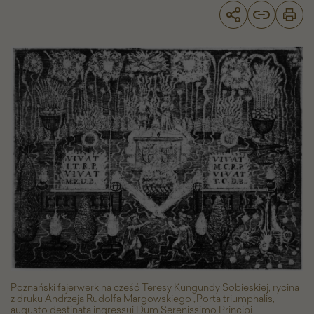
Poznańskie
fajerwerki
Teresy
Kunegundy
Sobieskiej
-
Galeria
zdjęć
Poznański fajerwerk na cześć Teresy Kungundy Sobieskiej, rycina
z druku Andrzeja Rudolfa Margowskiego „Porta triumphalis,
augusto destinata ingressui Dum Serenissimo Principi