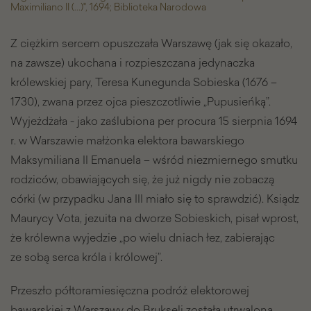
Maximiliano II (...)", 1694; Biblioteka Narodowa
Z ciężkim sercem opuszczała Warszawę (jak się okazało,
na zawsze) ukochana i rozpieszczana jedynaczka
królewskiej pary, Teresa Kunegunda Sobieska (1676 –
1730), zwana przez ojca pieszczotliwie „Pupusieńką”.
Wyjeżdżała - jako zaślubiona per procura 15 sierpnia 1694
r. w Warszawie małżonka elektora bawarskiego
Maksymiliana II Emanuela – wśród niezmiernego smutku
rodziców, obawiających się, że już nigdy nie zobaczą
córki (w przypadku Jana III miało się to sprawdzić). Ksiądz
Maurycy Vota, jezuita na dworze Sobieskich, pisał wprost,
że królewna wyjedzie „po wielu dniach łez, zabierając
ze sobą serca króla i królowej”.
Przeszło półtoramiesięczna podróż elektorowej
bawarskiej z Warszawy do Brukseli została utrwalona