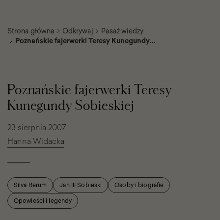
Strona główna
Odkrywaj
Pasaż wiedzy
Poznańskie fajerwerki Teresy Kunegundy
Sobieskiej
Poznańskie
fajerwerki
Teresy
Poznańskie fajerwerki Teresy
Kunegundy
Sobieskiej
Kunegundy Sobieskiej
23 sierpnia 2007
Hanna Widacka
Silva Rerum
Jan III Sobieski
Osoby i biografie
Opowieści i legendy