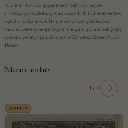
Jupitera i Junony, grupę trzech delfinów, tarcze
z inskrypcjami, globusy – a z wszystkich tych elementów
wysoko tryskają race. Na pierwszym zaś planie dwaj
kawalerowie toczą ognistymi mieczami pojedynek, jakby
żywcem wyjęty z popularnych w XX wieku
Gwiezdnych
Wojen.
Polecane artykuły
Poprzedni
1
/
3
Następny
Silva Rerum