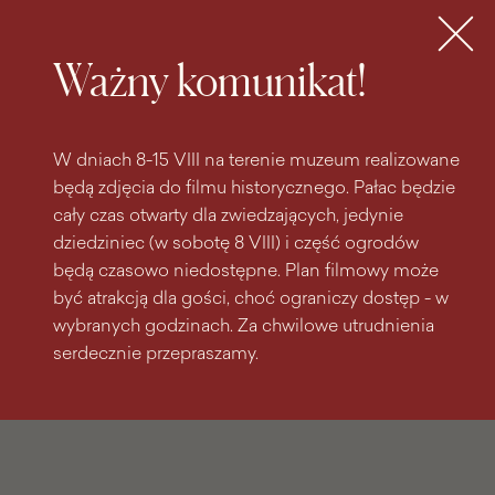
do
do menu
wyszukiwarki
treści
głównego
Bilety
MENU
Ważny komunikat!
W dniach 8-15 VIII na terenie muzeum realizowane
będą zdjęcia do filmu historycznego. Pałac będzie
cały czas otwarty dla zwiedzających, jedynie
dziedziniec (w sobotę 8 VIII) i część ogrodów
będą czasowo niedostępne. Plan filmowy może
być atrakcją dla gości, choć ograniczy dostęp - w
wybranych godzinach. Za chwilowe utrudnienia
serdecznie przepraszamy.