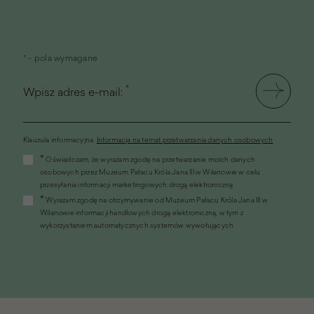
* - pola wymagane
*
Wpisz adres e-mail:
Klauzula informacyjna.
Informacja na temat przetwarzania danych osobowych
(link
*
Oświadczam, że wyrażam zgodę na przetwarzanie moich danych
otworzy
osobowych przez Muzeum Pałacu Króla Jana III w Wilanowie w celu
się
przesyłania informacji marketingowych drogą elektroniczną
w
*
Wyrażam zgodę na otrzymywanie od Muzeum Pałacu Króla Jana III w
nowym
Wilanowie informacji handlowych drogą elektroniczną, w tym z
oknie)
wykorzystaniem automatycznych systemów wywołujących