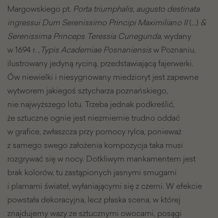
Margowskiego pt.
Porta triumphalis, augusto destinata
ingressui Dum Serenissimo Principi Maximiliano II
(...)
&
Serenissima Princeps Teressia Cunegunda
, wydany
w 1694 r. ,
Typis Academiae Posnaniensis
w Poznaniu,
ilustrowany jedyną ryciną, przedstawiającą fajerwerki.
Ów niewielki i niesygnowany miedzioryt jest zapewne
wytworem jakiegoś sztycharza poznańskiego,
nie najwyższego lotu. Trzeba jednak podkreślić,
że sztuczne ognie jest niezmiernie trudno oddać
w grafice, zwłaszcza przy pomocy rylca, ponieważ
z samego swego założenia kompozycja taka musi
rozgrywać się w nocy. Dotkliwym mankamentem jest
brak kolorów, tu zastąpionych jasnymi smugami
i plamami świateł, wyłaniającymi się z czerni. W efekcie
powstała dekoracyjna, lecz płaska scena, w której
znajdujemy wazy ze sztucznymi owocami, posągi