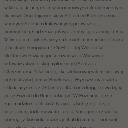
w kilku relacjach, m. in. w anonimowym rękopiśmiennym
diariuszu (znajdującym się w Bibliotece Kórnickiej) oraz
w innych źródłach drukowanych, przeważnie
niemieckich, stąd szczegółowo znamy jej przebieg. „Dnia
13 listopada – jak czytamy na łamach niemieckiego druku
„Theatrum Europaeum” z 1694 r. – Jej Wysokość
elektorowa Bawarii opuściła wreszcie Warszawę
w towarzystwie biskupa płockiego [Andrzeja
Chryzostoma Załuskiego] i kasztelanowej wileńskiej, swej
ochmistrzyni [Teresy Słuszkowej]. Wyruszyła w orszaku
składającym się z 250 osób i 350 koni drogą prowadzącą
przez Poznań do Brandenburgii”. W Poznaniu, gdzie
zgromadziło się blisko 3 tysiące szlachty, nie licząc
mieszczan, podejmowano Teresę Kunegundę z wielką
pompą. „Z kościoła orszak zjechał do zamku – notował
autor diariusza – a tam tedy nas czestowano