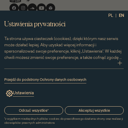
Media
społecznościowe
|
PL
EN
Ustawienia prywatności
Ta strona używa ciasteczek (cookies), dzięki którym nasz serwis
może działać lepiej. Aby uzyskać więcej informacji i
spersonalizować swoje preferencje, kliknij „Ustawienia”. W każdej
chwili możesz zmienić swoje preferencje, a także cofnąć zgodę na
używanie plików cookie. Możesz to zrobić, klikając na podstronę
zwi
„Cookies” znajdującą się w stopce.
Przesuwając suwak w prawą stronę aktywujesz zgodę na
Przejdź do podstrony Ochrony danych osobowych
konkretne ciasteczko. Przesuwając suwak w lewą stronę
(link
otworzy
wyłączasz taką zgodę.
Ustawienia
się
w
nowym
oknie)
Odrzuć wszystkie
*
Akceptuj wszystkie
*
z wyjątkiem niezbędnych plików cookies do prawidłowego działania strony oraz realizacji
obowiązków prawnych administratora