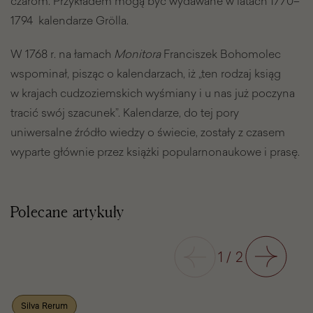
czarom. Przykładem mogą być wydawane w latach 1770–
1794 kalendarze Grölla.
W 1768 r. na łamach
Monitora
Franciszek Bohomolec
wspominał, pisząc o kalendarzach, iż „ten rodzaj ksiąg
w krajach cudzoziemskich wyśmiany i u nas już poczyna
tracić swój szacunek”. Kalendarze, do tej pory
uniwersalne źródło wiedzy o świecie, zostały z czasem
wyparte głównie przez książki popularnonaukowe i prasę.
Polecane artykuły
Poprzedni
1
/
2
Następny
Silva Rerum