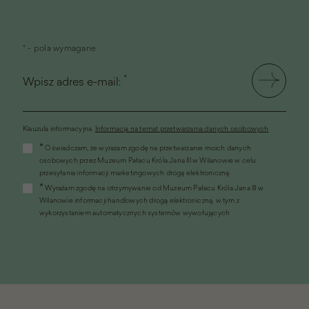
* - pola wymagane
*
Wpisz adres e-mail:
Klauzula informacyjna.
Informacja na temat przetwarzania danych osobowych
(link
*
Oświadczam, że wyrażam zgodę na przetwarzanie moich danych
otworzy
osobowych przez Muzeum Pałacu Króla Jana III w Wilanowie w celu
się
przesyłania informacji marketingowych drogą elektroniczną
w
*
Wyrażam zgodę na otrzymywanie od Muzeum Pałacu Króla Jana III w
nowym
Wilanowie informacji handlowych drogą elektroniczną, w tym z
oknie)
wykorzystaniem automatycznych systemów wywołujących