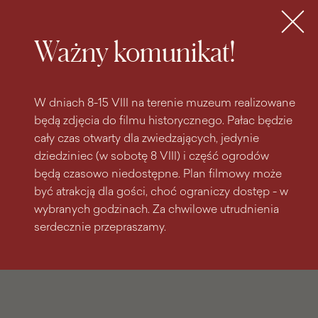
do
do menu
wyszukiwarki
treści
głównego
Bilety
MENU
Ważny komunikat!
W dniach 8-15 VIII na terenie muzeum realizowane
będą zdjęcia do filmu historycznego. Pałac będzie
cały czas otwarty dla zwiedzających, jedynie
dziedziniec (w sobotę 8 VIII) i część ogrodów
będą czasowo niedostępne. Plan filmowy może
być atrakcją dla gości, choć ograniczy dostęp - w
wybranych godzinach. Za chwilowe utrudnienia
serdecznie przepraszamy.