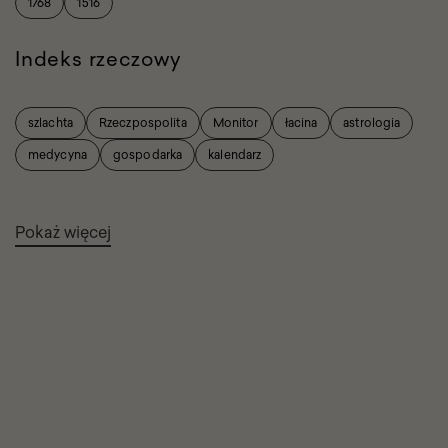
1768
1516
Indeks rzeczowy
szlachta
Rzeczpospolita
Monitor
łacina
astrologia
medycyna
gospodarka
kalendarz
Pokaż więcej