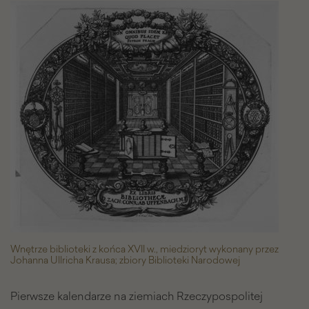
Staropolskie
kalendarze
-
Galeria
zdjęć
Wnętrze biblioteki z końca XVII w., miedzioryt wykonany przez
Johanna Ullricha Krausa; zbiory Biblioteki Narodowej
Pierwsze kalendarze na ziemiach Rzeczypospolitej