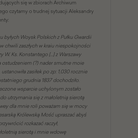
najdujących się w zbiorach Archiwum
o czytamy o trudnej sytuacji Aleksandry
nty:
 byłych Woysk Polskich z Pułku Gwardii
 chwili zaszłych w kraiu niespokojności
y W. Ks. Konstantego […] z Warszawy
a ostudzeniem (?) nader smutne moie
 ustanowiła zasiłek po zp: 1,030 rocznie
ostatniego grudnia 1837 dochodziło.
 rzeczone wsparcie uchylonym zostało
o utrzymania się z małoletnią sierotą
iwey dla mnie roli poważam się w mocy
sarską Królewską Mość upraszać abyś
rzywrócić rozkazać raczył,
łoletnią sierotą i mnie wdowę