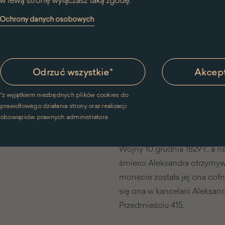
w lewą stronę wyłączasz taką zgodę.
królewskich w tym właśnie r
y Ochrony danych osobowych
związane z życiem osobistym 
kiedy poślubiła Hipolita Stoko
porucznika 12. pułku piecho
Warto odnotować, że do te
[4]
Odrzuć wszystkie
*
Akcept
w jego życiorysie. Być może 
Niestety, młody oficer – uc
*
z wyjątkiem niezbędnych plików cookies do
niedługo po ślubie, 10 kwietn
prawidłowego działania strony oraz realizacji
obowiązków prawnych administratora
życiorys, dotyczący głównie 
dołączony do zezwolenia na
Wojny 10 grudnia 1829 r., a 
śmierci Aleksandra otrzymy
monecie została jej ona cof
się ona w kancelarii Aleksa
Przedmieściu 415.