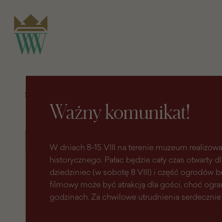
do
do menu
wyszukiwarki
treści
głównego
Strona główna
Odkrywaj
Pasaż wiedzy
Tajemnicza pani Aleksandra Stokowska,
Ważny komunikat!
czyli krótka historia ostatniej miłości
hrabiego Aleksandra Potockiego
Tajemnicza
Tajemnicza
pani
pani
W dniach 8-15 VIII na terenie muzeum realizowa
Aleksandra
Aleksandra
Stokowska,
Stokowska,
historycznego. Pałac będzie cały czas otwarty d
czyli
czyli
dziedziniec (w sobotę 8 VIII) i część ogrodów
krótka
krótka
historia
historia
filmowy może być atrakcją dla gości, choć ogr
ostatniej
ostatniej
godzinach. Za chwilowe utrudnienia serdecznie
miłości
miłości
hrabiego
hrabiego
Aleksandra
Aleksandra
Potockiego
Potockiego