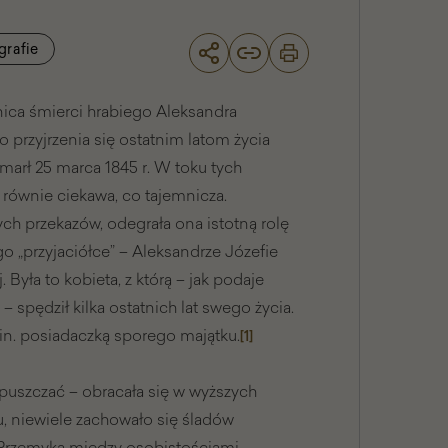
grafie
ica śmierci hrabiego Aleksandra
o przyjrzenia się ostatnim latom życia
zmarł 25 marca 1845 r. W toku tych
 równie ciekawa, co tajemnicza.
ch przekazów, odegrała ona istotną rolę
o „przyjaciółce” – Aleksandrze Józefie
 Była to kobieta, z którą – jak podaje
– spędził kilka ostatnich lat swego życia.
in. posiadaczką sporego majątku.
[1]
uszczać – obracała się w wyższych
ku, niewiele zachowało się śladów
 Przemyka między osobistościami –