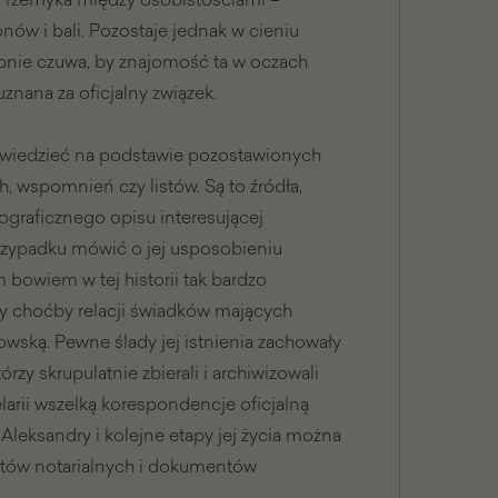
ów i bali. Pozostaje jednak w cieniu
bnie czuwa, by znajomość ta w oczach
 uznana za oficjalny związek.
wiedzieć na podstawie pozostawionych
h, wspomnień czy listów. Są to źródła,
ograficznego opisu interesującej
rzypadku mówić o jej usposobieniu
 bowiem w tej historii tak bardzo
y choćby relacji świadków mających
wską. Pewne ślady jej istnienia zachowały
rzy skrupulatnie zbierali i archiwizowali
arii wszelką korespondencje oficjalną
 Aleksandry i kolejne etapy jej życia można
któw notarialnych i dokumentów