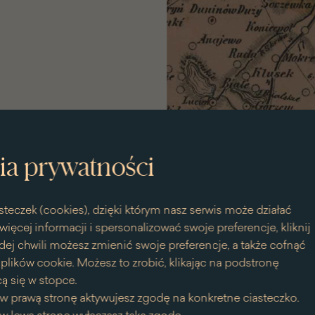
ia prywatności
steczek (cookies), dzięki którym nasz serwis może działać
więcej informacji i spersonalizować swoje preferencje, kliknij
dej chwili możesz zmienić swoje preferencje, a także cofnąć
Il. 1. Bazewicz J., Atlas geograf
1807
lików cookie. Możesz to zrobić, klikając na podstronę
ą się w stopce.
Brakuje jednak bliższych dany
w prawą stronę aktywujesz zgodę na konkretne ciasteczko.
o rodzicach wiemy jedynie, ż