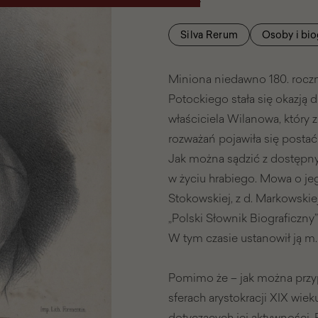
Silva Rerum
Osoby i bio
Miniona niedawno 180. roczn
Potockiego stała się okazją d
właściciela Wilanowa, który 
rozważań pojawiła się postać
Jak można sądzić z dostępny
w życiu hrabiego. Mowa o jeg
Stokowskiej, z d. Markowskiej.
„Polski Słownik Biograficzny” 
W tym czasie ustanowił ją m.
Pomimo że – jak można przyp
sferach arystokracji XIX wie
dotyczących jej aktywności.