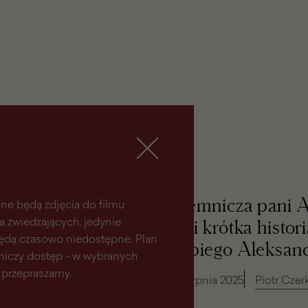
Tajemnicza pani 
ne będą zdjęcia do filmu
la zwiedzających, jedynie
czyli krótka histor
 będą czasowo niedostępne. Plan
hrabiego Aleksan
aniczy dostęp - w wybranych
 przepraszamy.
26 sierpnia 2025
Piotr Czer