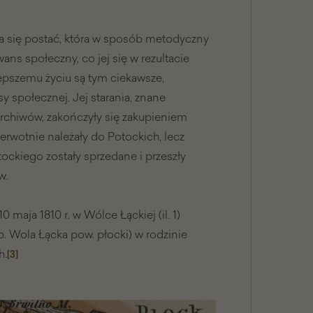
ia się postać, która w sposób metodyczny
ans społeczny, co jej się w rezultacie
lepszemu życiu są tym ciekawsze,
sy społecznej. Jej starania, znane
archiwów, zakończyły się zakupieniem
erwotnie należały do Potockich, lecz
tockiego zostały sprzedane i przeszły
w.
0 maja 1810 r. w Wólce Łąckiej (il. 1)
. Wola Łącka pow. płocki) w rodzinie
h.
[3]