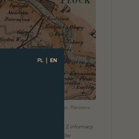
|
PL
EN
iczny ilustrowany Królestwa Polskiego, Warszawa
ch dotyczących jej biografii. Z informacji
e jej ojciec był leśniczym lasów