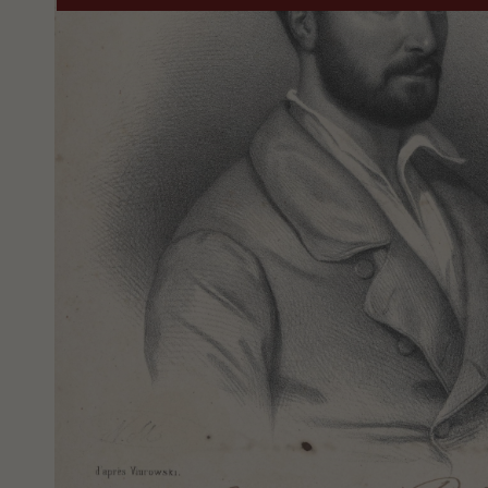
-
Galeria
zdjęć