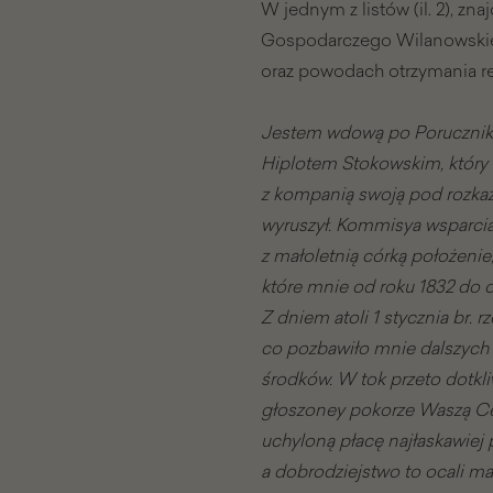
W jednym z listów (il. 2), z
Gospodarczego Wilanowskieg
oraz powodach otrzymania re
Jestem wdową po Poruczniku
Hiplotem Stokowskim, który w
z kompanią swoją pod rozkaz
wyruszył. Kommisya wsparci
z małoletnią córką położenie,
które mnie od roku 1832 do 
Z dniem atoli 1 stycznia br.
co pozbawiło mnie dalszych d
środków. W tok przeto dotkl
głoszoney pokorze Waszą Ce
uchyloną płacę najłaskawiej p
a dobrodziejstwo to ocali ma