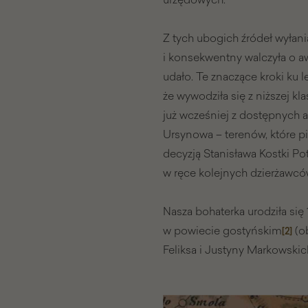
Z tych ubogich źródeł wyłan
i konsekwentny walczyła o aw
udało. Te znaczące kroki ku 
że wywodziła się z niższej kla
już wcześniej z dostępnych 
Ursynowa – terenów, które pi
decyzją Stanisława Kostki Po
w ręce kolejnych dzierżawcó
Nasza bohaterka urodziła się 1
w powiecie gostyńskim
(ob
[2]
Feliksa i Justyny Markowskic