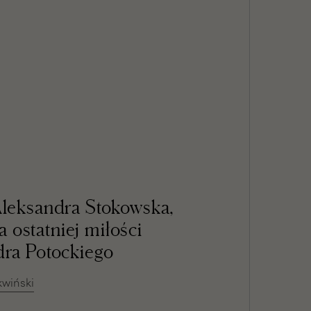
Szukaj
MENU
Aleksandra Stokowska,
ia ostatniej miłości
dra Potockiego
kwiński