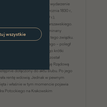
ejonie. Pierwsze odnotowane wydarzenie
Aleksandry pochodzi z 4 stycznia 1830 r.,
wskiego (ur. 11 stycznia 1799 r.),
ty wojsk polskich Księstwa Warszawskiego.
j pory fakt ten nie był wspominany
uj wszystkie
wynikało to z krótkotrwałości tego związku.
zestnik Powstania Listopadowego – poległ
ia 1831 r. pod Iganiami.
Jego krótki
[5]
przebiegu kariery wojskowej, został
 ślub, wydanego przez Komisję Rządową
następnie dołączony do aktu ślubu. Po jego
wała rentę wdowią. Jednak w pewnym
nięta i właśnie w tym momencie pojawia
ndra Potockiego na Krakowskim