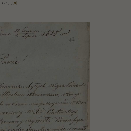
enia
[…]
[6]