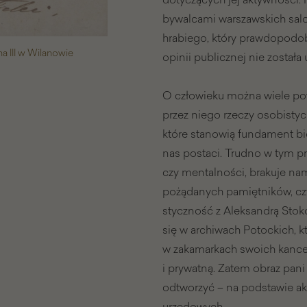
bywalcami warszawskich salon
hrabiego, który prawdopodo
a III w Wilanowie
opinii publicznej nie została
O człowieku można wiele po
przez niego rzeczy osobistyc
które stanowią fundament bi
nas postaci. Trudno w tym p
czy mentalności, brakuje nam
pożądanych pamiętników, cz
styczność z Aleksandrą Stoko
się w archiwach Potockich, któ
w zakamarkach swoich kancel
i prywatną. Zatem obraz pani
odtworzyć – na podstawie a
urzędowych.