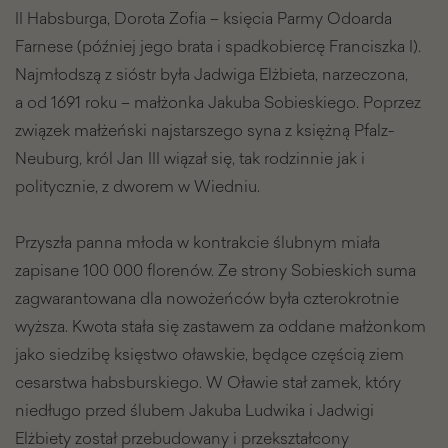
II Habsburga, Dorota Zofia – księcia Parmy Odoarda
Farnese (później jego brata i spadkobiercę Franciszka I).
Najmłodszą z sióstr była Jadwiga Elżbieta, narzeczona,
a od 1691 roku – małżonka Jakuba Sobieskiego. Poprzez
związek małżeński najstarszego syna z księżną Pfalz-
Neuburg, król Jan III wiązał się, tak rodzinnie jak i
politycznie, z dworem w Wiedniu.
Przyszła panna młoda w kontrakcie ślubnym miała
zapisane 100 000 florenów. Ze strony Sobieskich suma
zagwarantowana dla nowożeńców była czterokrotnie
wyższa. Kwota stała się zastawem za oddane małżonkom
jako siedzibę księstwo oławskie, będące częścią ziem
cesarstwa habsburskiego. W Oławie stał zamek, który
niedługo przed ślubem Jakuba Ludwika i Jadwigi
Elżbiety został przebudowany i przekształcony