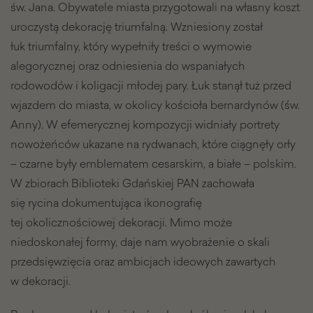
św. Jana. Obywatele miasta przygotowali na własny koszt
uroczystą dekorację triumfalną. Wzniesiony został
łuk triumfalny, który wypełniły treści o wymowie
alegorycznej oraz odniesienia do wspaniałych
rodowodów i koligacji młodej pary. Łuk stanął tuż przed
wjazdem do miasta, w okolicy kościoła bernardynów (św.
Anny). W efemerycznej kompozycji widniały portrety
nowożeńców ukazane na rydwanach, które ciągnęły orły
– czarne były emblematem cesarskim, a białe – polskim.
W zbiorach Biblioteki Gdańskiej PAN zachowała
się rycina dokumentująca ikonografię
tej okolicznościowej dekoracji. Mimo może
niedoskonałej formy, daje nam wyobrażenie o skali
przedsięwzięcia oraz ambicjach ideowych zawartych
w dekoracji.