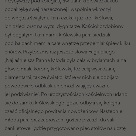
Przybywszy pod kolegiatę św. Jana królewicz Jakub
podał rękę swej narzeczonej i wspólnie wkroczyli
do wnętrza świątyni. Tam czekali już król, królowa,
ich dzieci oraz najwyżsi dygnitarze. Kościół ozdobiony
był bogatymi tkaninami, królewska para siedziała
pod baldachimem, a całe wnętrze przepełniał śpiew kilku
chórów. Przytoczmy raz jeszcze słowa Fagiuoliego:
„Najjaśniejsza Panna Młoda była cała w brylantach, a na
głowie miała koronę królewską też całą wysadzaną
diamentami, tak że światło, które w nich się odbijało
powodowało odblask uniemożliwiający uważne
jej podziwianie”. Po uroczystościach kościelnych udano
się do zamku królewskiego, gdzie odbyła się kolejna
część oficjalnego powitania nowożeńców. Następnie
młoda para oraz zaproszeni goście przeszli do sali
bankietowej, gdzie przygotowano pięć stołów na ucztę