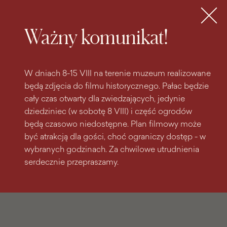
do
do menu
wyszukiwarki
treści
głównego
Bilety
MENU
Ważny komunikat!
W dniach 8-15 VIII na terenie muzeum realizowane
będą zdjęcia do filmu historycznego. Pałac będzie
cały czas otwarty dla zwiedzających, jedynie
dziedziniec (w sobotę 8 VIII) i część ogrodów
będą czasowo niedostępne. Plan filmowy może
być atrakcją dla gości, choć ograniczy dostęp - w
wybranych godzinach. Za chwilowe utrudnienia
serdecznie przepraszamy.