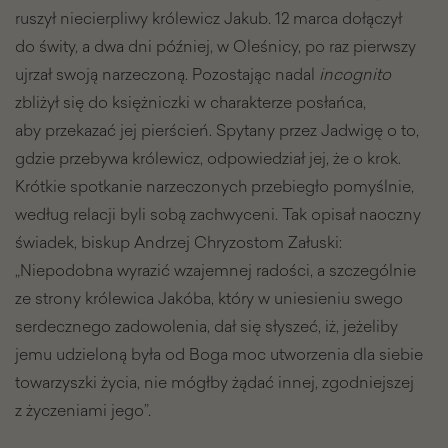
ruszył niecierpliwy królewicz Jakub. 12 marca dołączył
do świty, a dwa dni później, w Oleśnicy, po raz pierwszy
ujrzał swoją narzeczoną. Pozostając nadal
incognito
zbliżył się do księżniczki w charakterze posłańca,
aby przekazać jej pierścień. Spytany przez Jadwigę o to,
gdzie przebywa królewicz, odpowiedział jej, że o krok.
Krótkie spotkanie narzeczonych przebiegło pomyślnie,
według relacji byli sobą zachwyceni. Tak opisał naoczny
świadek, biskup Andrzej Chryzostom Załuski:
„Niepodobna wyrazić wzajemnej radości, a szczególnie
ze strony królewica Jakóba, który w uniesieniu swego
serdecznego zadowolenia, dał się słyszeć, iż, jeżeliby
jemu udzieloną była od Boga moc utworzenia dla siebie
towarzyszki życia, nie mógłby żądać innej, zgodniejszej
z życzeniami jego”.