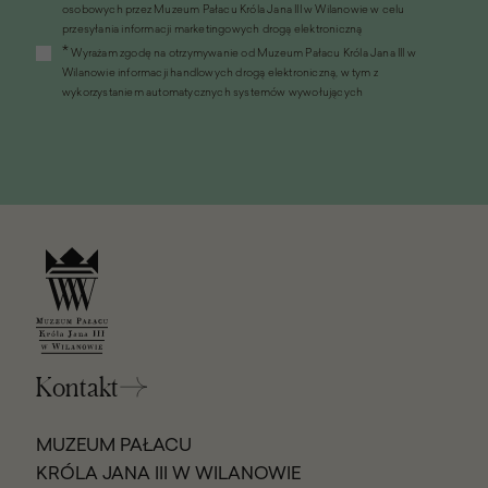
osobowych przez Muzeum Pałacu Króla Jana III w Wilanowie w celu
się
przesyłania informacji marketingowych drogą elektroniczną
w
*
Wyrażam zgodę na otrzymywanie od Muzeum Pałacu Króla Jana III w
nowym
Wilanowie informacji handlowych drogą elektroniczną, w tym z
oknie)
wykorzystaniem automatycznych systemów wywołujących
Kontakt
MUZEUM PAŁACU
KRÓLA JANA III W WILANOWIE