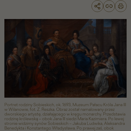
Zaślubiny
Jakuba
Ludwika
Sobieskiego
i
Jadwigi
Elżbiety
Amalii
von
Pfalz-
Neuburg
-
Galeria
zdjęć
Portret rodziny Sobieskich, ok. 1693, Muzeum Pałacu Króla Jana III
w Wilanowie, fot. Z. Reszka. Obraz został namalowany przez
dworskiego artystę, działającego w kręgu monarchy. Przedstawia
rodzinę królewską – obok Jana III siedzi Maria Kazimiera. Po lewej
stronie widzimy synów Sobieskich – Jakuba Ludwika, Aleksandra
Benedykta i Konstantego Władysława. Po prawej zaś, obok