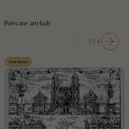
Polecane artykuły
Poprzedni
1
/
4
Następny
Silva Rerum