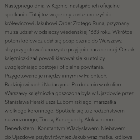
Następnego dnia, w Kępnie, nastąpiło ich oficjalne
spotkanie. Tutaj też wręczony został uroczyście
królewiczowi Jakubowi Order Złotego Runa, przyznany
mu za udział w odsieczy wiedeńskiej 1683 roku. Wkrótce
potem królewicz udał się pospiesznie do Warszawy,
aby przygotować uroczyste przyjęcie narzeczonej. Orszak
księżniczki zaś powoli kierował się ku stolicy,
uwzględniając postoje i oficjalne powitania.
Przygotowano je między innymi w Falentach,
Radziejowicach i Nadarzynie. Po dotarciu w okolice
Warszawy księżniczka goszczona była w Ujazdowie przez
Stanisława Herakliusza Lubomirskiego, marszałka
wielkiego koronnego. Spotkała się tu z rodzeństwem
narzeczonego, Teresą Kunegundą, Aleksandrem
Benedyktem i Konstantym Władysławem. Niebawem
do Ujazdowa przybył również Jakub wraz matką, królową