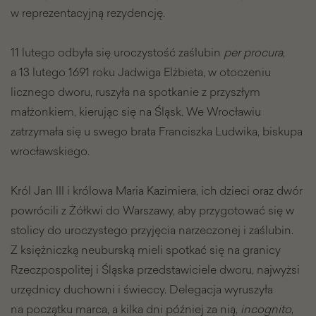
w reprezentacyjną rezydencję.
11 lutego odbyła się uroczystość zaślubin
per procura
,
a 13 lutego 1691 roku Jadwiga Elżbieta, w otoczeniu
licznego dworu, ruszyła na spotkanie z przyszłym
małżonkiem, kierując się na Śląsk. We Wrocławiu
zatrzymała się u swego brata Franciszka Ludwika, biskupa
wrocławskiego.
Król Jan III i królowa Maria Kazimiera, ich dzieci oraz dwór
powrócili z Żółkwi do Warszawy, aby przygotować się w
stolicy do uroczystego przyjęcia narzeczonej i zaślubin.
Z księżniczką neuburską mieli spotkać się na granicy
Rzeczpospolitej i Śląska przedstawiciele dworu, najwyżsi
urzędnicy duchowni i świeccy. Delegacja wyruszyła
na początku marca, a kilka dni później za nią,
incognito
,