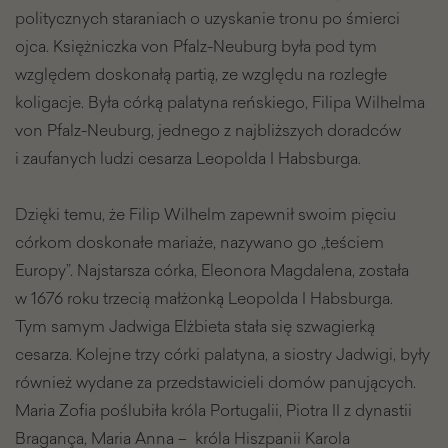
politycznych staraniach o uzyskanie tronu po śmierci
ojca. Księżniczka von Pfalz-Neuburg była pod tym
względem doskonałą partią, ze względu na rozległe
koligacje. Była córką palatyna reńskiego, Filipa Wilhelma
von Pfalz-Neuburg, jednego z najbliższych doradców
i zaufanych ludzi cesarza Leopolda I Habsburga.
Dzięki temu, że Filip Wilhelm zapewnił swoim pięciu
córkom doskonałe mariaże, nazywano go „teściem
Europy”. Najstarsza córka, Eleonora Magdalena, została
w 1676 roku trzecią małżonką Leopolda I Habsburga.
Tym samym Jadwiga Elżbieta stała się szwagierką
cesarza. Kolejne trzy córki palatyna, a siostry Jadwigi, były
również wydane za przedstawicieli domów panujących.
Maria Zofia poślubiła króla Portugalii, Piotra II z dynastii
Bragança, Maria Anna – króla Hiszpanii Karola