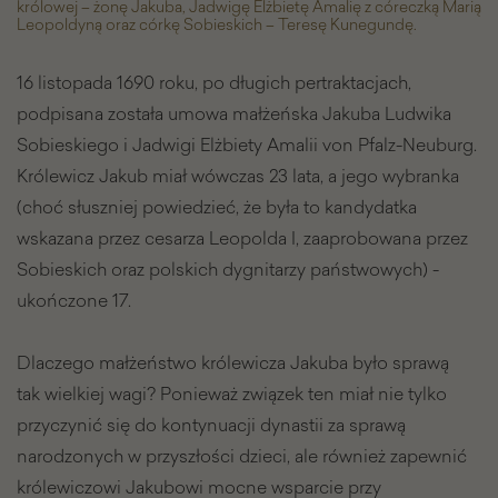
królowej – żonę Jakuba, Jadwigę Elżbietę Amalię z córeczką Marią
Leopoldyną oraz córkę Sobieskich – Teresę Kunegundę.
16 listopada 1690 roku, po długich pertraktacjach,
podpisana została umowa małżeńska Jakuba Ludwika
Sobieskiego i Jadwigi Elżbiety Amalii von Pfalz-Neuburg.
Królewicz Jakub miał wówczas 23 lata, a jego wybranka
(choć słuszniej powiedzieć, że była to kandydatka
wskazana przez cesarza Leopolda I, zaaprobowana przez
Sobieskich oraz polskich dygnitarzy państwowych) -
ukończone 17.
Dlaczego małżeństwo królewicza Jakuba było sprawą
tak wielkiej wagi? Ponieważ związek ten miał nie tylko
przyczynić się do kontynuacji dynastii za sprawą
narodzonych w przyszłości dzieci, ale również zapewnić
królewiczowi Jakubowi mocne wsparcie przy