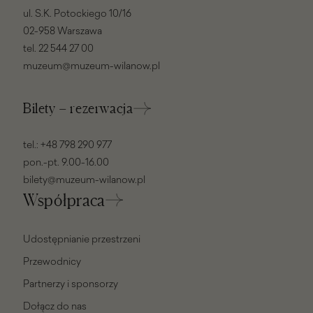
ul. S.K. Potockiego 10/16
02-958 Warszawa
tel.
22 544 27 00
muzeum@muzeum-wilanow.pl
Bilety – rezerwacja
tel.:
+48 798 290 977
pon.-pt. 9.00-16.00
bilety@muzeum-wilanow.pl
Współpraca
Udostępnianie przestrzeni
Przewodnicy
Partnerzy i sponsorzy
Dołącz do nas