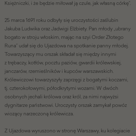
Księżniczki, i że będzie miłował ją czule, jak własną córkę”.
25 marca 1691 roku odbyły się uroczystości zaślubin
Jakuba Ludwika oraz Jadwigi Elżbiety. Pan młody „ubrany
bogato w stroju włoskim, mając na szyi Order Złotego
Runa” udał się do Ujazdowa na spotkanie panny młodej.
Towarzyszący mu orszak składał się między innymi
z trębaczy, kotłów, pocztu paziów, gwardii królewskiej,
janczarów, rzemieślników i kupców warszawskich.
Królewiczowi towarzyszyły zaprzęgi z bogatymi koczami,
tj. czterokołowymi, półodkrytymi wozami. W dwóch
osobnych jechali królowa oraz król, za nimi najwyżsi
dygnitarze państwowi. Uroczysty orszak zamykał powóz
wiozący narzeczoną królewicza.
Z Ujazdowa wyruszono w stronę Warszawy, ku kolegiacie