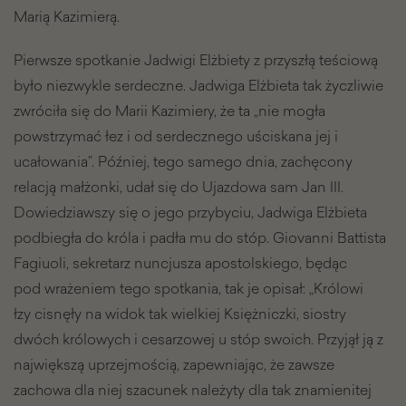
Marią Kazimierą.
Pierwsze spotkanie Jadwigi Elżbiety z przyszłą teściową
było niezwykle serdeczne. Jadwiga Elżbieta tak życzliwie
zwróciła się do Marii Kazimiery, że ta „nie mogła
powstrzymać łez i od serdecznego uściskana jej i
ucałowania”. Później, tego samego dnia, zachęcony
relacją małżonki, udał się do Ujazdowa sam Jan III.
Dowiedziawszy się o jego przybyciu, Jadwiga Elżbieta
podbiegła do króla i padła mu do stóp. Giovanni Battista
Fagiuoli, sekretarz nuncjusza apostolskiego, będąc
pod wrażeniem tego spotkania, tak je opisał: „Królowi
łzy cisnęły na widok tak wielkiej Księżniczki, siostry
dwóch królowych i cesarzowej u stóp swoich. Przyjął ją z
największą uprzejmością, zapewniając, że zawsze
zachowa dla niej szacunek należyty dla tak znamienitej