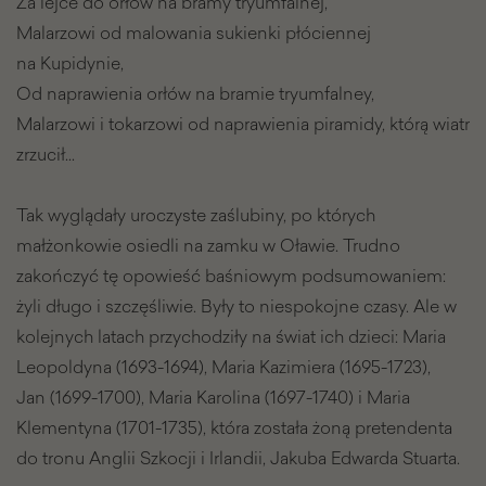
Za lejce do orłów na bramy tryumfalnej,
Malarzowi od malowania sukienki płóciennej
na Kupidynie,
Od naprawienia orłów na bramie tryumfalney,
Malarzowi i tokarzowi od naprawienia piramidy, którą wiatr
zrzucił…
Tak wyglądały uroczyste zaślubiny, po których
małżonkowie osiedli na zamku w Oławie. Trudno
zakończyć tę opowieść baśniowym podsumowaniem:
żyli długo i szczęśliwie. Były to niespokojne czasy. Ale w
kolejnych latach przychodziły na świat ich dzieci: Maria
Leopoldyna (1693-1694), Maria Kazimiera (1695-1723),
Jan (1699-1700), Maria Karolina (1697-1740) i Maria
Klementyna (1701-1735), która została żoną pretendenta
do tronu Anglii Szkocji i Irlandii, Jakuba Edwarda Stuarta.