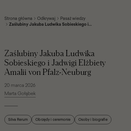
Strona główna
Odkrywaj
Pasaż wiedzy
Zaślubiny Jakuba Ludwika Sobieskiego i
Jadwigi Elżbiety Amalii von Pfalz-Neuburg
Zaślubiny
Jakuba
Ludwika
Zaślubiny Jakuba Ludwika
Sobieskiego
i
Sobieskiego i Jadwigi Elżbiety
Jadwigi
Elżbiety
Amalii von Pfalz-Neuburg
Amalii
von
Pfalz-
20 marca 2026
Neuburg
Marta Gołąbek
Silva Rerum
Obrzędy i ceremonie
Osoby i biografie