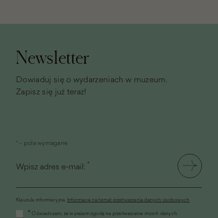
Stopka
strony
Newsletter
Dowiaduj się o wydarzeniach w muzeum.
Zapisz się już teraz!
* - pola wymagane
*
Wpisz adres e-mail:
Klauzula informacyjna.
Informacja na temat przetwarzania danych osobowych
(link
*
Oświadczam, że wyrażam zgodę na przetwarzanie moich danych
otworzy