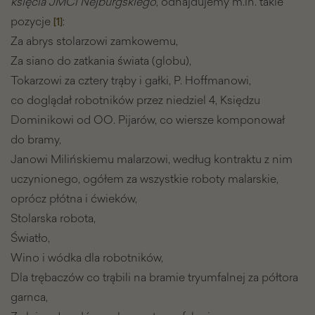
księcia JMCi Nejburgskiego
, odnajdujemy m.in. takie
pozycje
:
[1]
Za abrys stolarzowi zamkowemu,
Za siano do zatkania świata (globu),
Tokarzowi za cztery trąby i gałki, P. Hoffmanowi,
co doglądał robotników przez niedziel 4, Księdzu
Dominikowi od OO. Pijarów, co wiersze komponował
do bramy,
Janowi Milińskiemu malarzowi, według kontraktu z nim
uczynionego, ogółem za wszystkie roboty malarskie,
oprócz płótna i ćwieków,
Stolarska robota,
Światło,
Wino i wódka dla robotników,
Dla trębaczów co trąbili na bramie tryumfalnej za półtora
garnca,