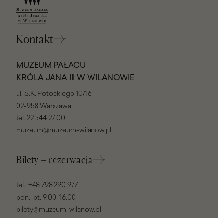
Kontakt
MUZEUM PAŁACU
KRÓLA JANA III W WILANOWIE
ul. S.K. Potockiego 10/16
02-958 Warszawa
tel.
22 544 27 00
muzeum@muzeum-wilanow.pl
Bilety – rezerwacja
tel.:
+48 798 290 977
pon.-pt. 9.00-16.00
bilety@muzeum-wilanow.pl