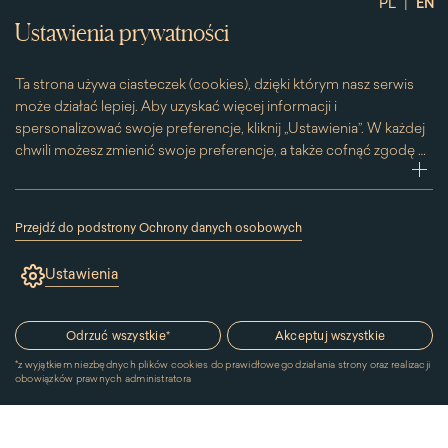
|
PL
EN
Ustawienia prywatności
Ta strona używa ciasteczek (cookies), dzięki którym nasz serwis
może działać lepiej. Aby uzyskać więcej informacji i
spersonalizować swoje preferencje, kliknij „Ustawienia”. W każdej
chwili możesz zmienić swoje preferencje, a także cofnąć zgodę na
używanie plików cookie. Możesz to zrobić, klikając na podstronę
zwi
„Cookies” znajdującą się w stopce.
Przesuwając suwak w prawą stronę aktywujesz zgodę na
Przejdź do podstrony Ochrony danych osobowych
konkretne ciasteczko. Przesuwając suwak w lewą stronę
(link
otworzy
wyłączasz taką zgodę.
Ustawienia
się
w
nowym
oknie)
Odrzuć wszystkie
*
Akceptuj wszystkie
*
z wyjątkiem niezbędnych plików cookies do prawidłowego działania strony oraz realizacji
obowiązków prawnych administratora