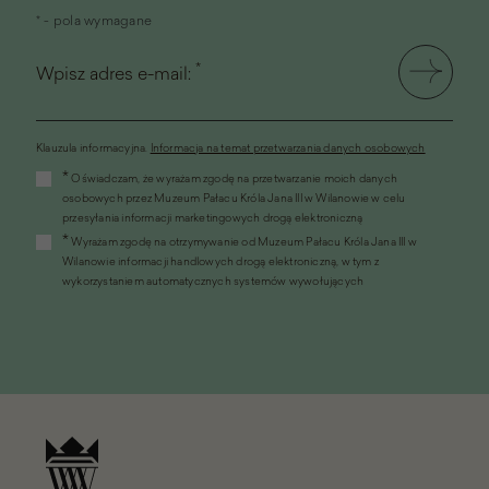
* - pola wymagane
*
Wpisz adres e-mail:
Klauzula informacyjna.
Informacja na temat przetwarzania danych osobowych
(link
*
Oświadczam, że wyrażam zgodę na przetwarzanie moich danych
otworzy
osobowych przez Muzeum Pałacu Króla Jana III w Wilanowie w celu
się
przesyłania informacji marketingowych drogą elektroniczną
w
*
Wyrażam zgodę na otrzymywanie od Muzeum Pałacu Króla Jana III w
nowym
Wilanowie informacji handlowych drogą elektroniczną, w tym z
oknie)
wykorzystaniem automatycznych systemów wywołujących