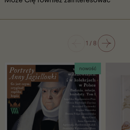
danych i informacji o poszczególnych grupach
obiektów lub wybitnych dziełach, lecz jako
sprawozdanie z obecnego stanu naszej wiedzy
i niewiedzy na danym etapie badań i w
Poprzedni
1
/
8
określonym czasie.
Następny
Wydawnictwo:
Muzeum Pałacu Króla Jana III w
nowość
Wilanowie
Rok wydania:
2019
Objętość:
238 stron
Format:
23x31 cm
Oprawa:
miękka
ISBN
978-83-66104-17-4