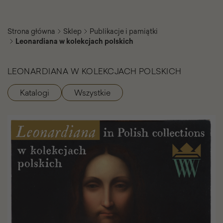
Strona główna
Sklep
Publikacje i pamiątki
Leonardiana w kolekcjach polskich
LEONARDIANA W KOLEKCJACH POLSKICH
Katalogi
Wszystkie
Kategorie
produktu
Leonardiana
w
kolekcjach
polskich
-
Galeria
zdjęć