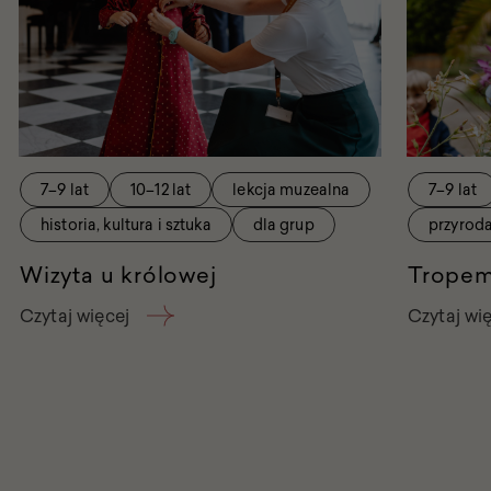
7–9 lat
10–12 lat
lekcja muzealna
7–9 lat
historia, kultura i sztuka
dla grup
przyrod
Wizyta u królowej
Tropem
Czytaj więcej
Czytaj wi