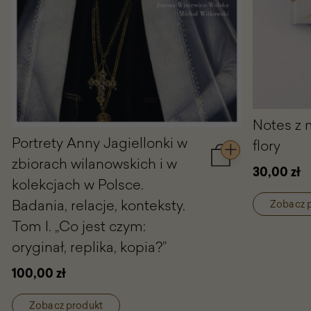
Notes z 
Portrety Anny Jagiellonki w
flory
zbiorach wilanowskich i w
Dodaj
30,00 zł
do
kolekcjach w Polsce.
koszyka
Badania, relacje, konteksty.
Portrety
Zobacz 
Anny
Tom I. „Co jest czym:
Jagiellonki
oryginał, replika, kopia?”
w
zbiorach
100,00 zł
wilanowskich
i
w
Zobacz produkt