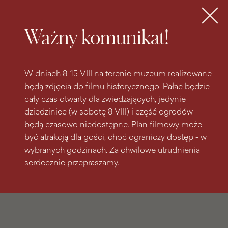
do
do menu
wyszukiwarki
treści
głównego
Bilety
MENU
Ważny komunikat!
W dniach 8-15 VIII na terenie muzeum realizowane
będą zdjęcia do filmu historycznego. Pałac będzie
cały czas otwarty dla zwiedzających, jedynie
dziedziniec (w sobotę 8 VIII) i część ogrodów
będą czasowo niedostępne. Plan filmowy może
być atrakcją dla gości, choć ograniczy dostęp - w
wybranych godzinach. Za chwilowe utrudnienia
serdecznie przepraszamy.