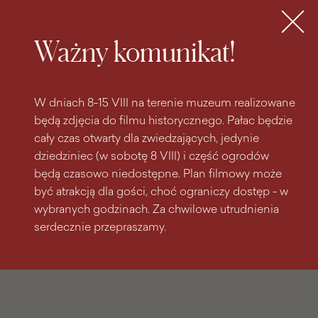
do
do menu
wyszukiwarki
treści
głównego
Bilety
MENU
Ważny komunikat!
W dniach 8-15 VIII na terenie muzeum realizowane
będą zdjęcia do filmu historycznego. Pałac będzie
cały czas otwarty dla zwiedzających, jedynie
dziedziniec (w sobotę 8 VIII) i część ogrodów
będą czasowo niedostępne. Plan filmowy może
być atrakcją dla gości, choć ograniczy dostęp - w
wybranych godzinach. Za chwilowe utrudnienia
serdecznie przepraszamy.