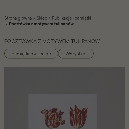
Strona główna
Sklep
Publikacje i pamiątki
Pocztówka z motywem tulipanów
POCZTÓWKA Z MOTYWEM TULIPANÓW
Pamiątki muzealne
Wszystkie
Kategorie
produktu
Pocztówka
z
motywem
tulipanów
-
Galeria
zdjęć
-
Slajder
elementów