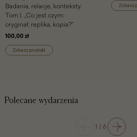
Badania, relacje, konteksty.
Portrety
Zobacz 
Anny
Tom I. „Co jest czym:
Jagiellonki
oryginał, replika, kopia?”
w
zbiorach
100,00 zł
wilanowskich
i
w
Zobacz produkt
kolekcjach
w
Polsce.
Badania,
relacje,
konteksty.
Tom
I.
Polecane wydarzenia
„Co
jest
czym:
oryginał,
Poprzedni
1
/
6
replika,
Następny
kopia?”