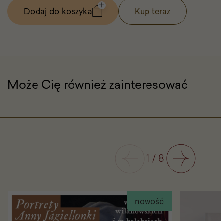
Dodaj do koszyka
Kup teraz
-
Pocztówka
z
motywem
tulipanów
Może Cię również zainteresować
Poprzedni
1
/
8
Następny
nowość