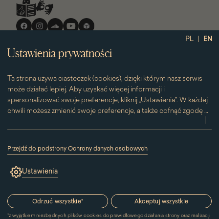
Media
społecznościowe
|
PL
EN
Ustawienia prywatności
Ta strona używa ciasteczek (cookies), dzięki którym nasz serwis
może działać lepiej. Aby uzyskać więcej informacji i
spersonalizować swoje preferencje, kliknij „Ustawienia”. W każdej
chwili możesz zmienić swoje preferencje, a także cofnąć zgodę na
używanie plików cookie. Możesz to zrobić, klikając na podstronę
zwi
„Cookies” znajdującą się w stopce.
Przesuwając suwak w prawą stronę aktywujesz zgodę na
Przejdź do podstrony Ochrony danych osobowych
konkretne ciasteczko. Przesuwając suwak w lewą stronę
(link
otworzy
wyłączasz taką zgodę.
Ustawienia
się
w
nowym
oknie)
Odrzuć wszystkie
*
Akceptuj wszystkie
*
z wyjątkiem niezbędnych plików cookies do prawidłowego działania strony oraz realizacji