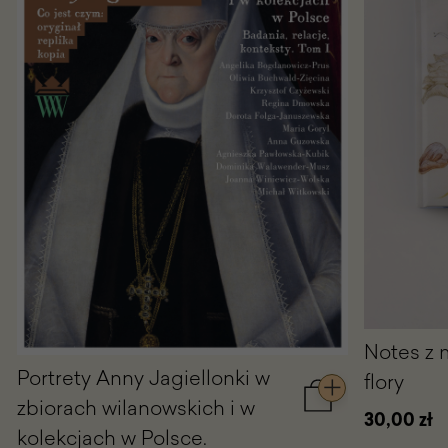
Notes z 
Portrety Anny Jagiellonki w
flory
zbiorach wilanowskich i w
Dodaj
30,00 zł
do
kolekcjach w Polsce.
koszyka