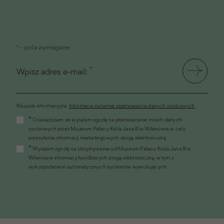
* - pola wymagane
*
Wpisz adres e-mail:
Klauzula informacyjna.
Informacja na temat przetwarzania danych osobowych
(link
*
Oświadczam, że wyrażam zgodę na przetwarzanie moich danych
otworzy
osobowych przez Muzeum Pałacu Króla Jana III w Wilanowie w celu
się
przesyłania informacji marketingowych drogą elektroniczną
w
*
Wyrażam zgodę na otrzymywanie od Muzeum Pałacu Króla Jana III w
nowym
Wilanowie informacji handlowych drogą elektroniczną, w tym z
oknie)
wykorzystaniem automatycznych systemów wywołujących