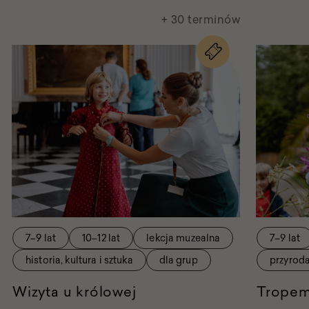
+ 30 terminów
na
wydarzenie
Wizyta
u
królowej
7–9 lat
10–12 lat
lekcja muzealna
7–9 lat
historia, kultura i sztuka
dla grup
przyrod
Wizyta u królowej
Tropem