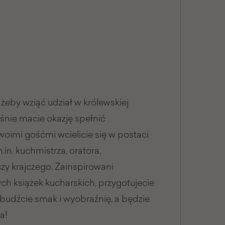
 żeby wziąć udział w królewskiej
łaśnie macie okazję spełnić
woimi gośćmi wcielicie się w postaci
m.in. kuchmistrza, oratora,
czy krajczego. Zainspirowani
ych książek kucharskich, przygotujecie
zbudźcie smak i wyobraźnię, a będzie
a!