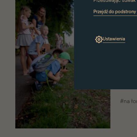
Przesuwając suwak 
Na t
Przejdź do podstron
(link
To mia
otworzy
się
urodzi
w
nowym
Ustawienia
Może s
oknie)
Nic po
pupili
zmysł 
i wytr
#na ło