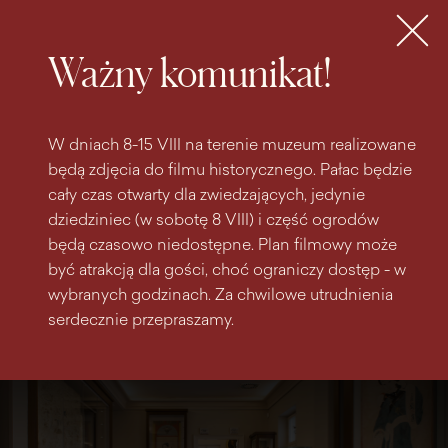
do
do menu
wyszukiwarki
treści
głównego
Bilety
MENU
Ważny komunikat!
W dniach 8-15 VIII na terenie muzeum realizowane
będą zdjęcia do filmu historycznego. Pałac będzie
cały czas otwarty dla zwiedzających, jedynie
dziedziniec (w sobotę 8 VIII) i część ogrodów
będą czasowo niedostępne. Plan filmowy może
być atrakcją dla gości, choć ograniczy dostęp - w
wybranych godzinach. Za chwilowe utrudnienia
serdecznie przepraszamy.