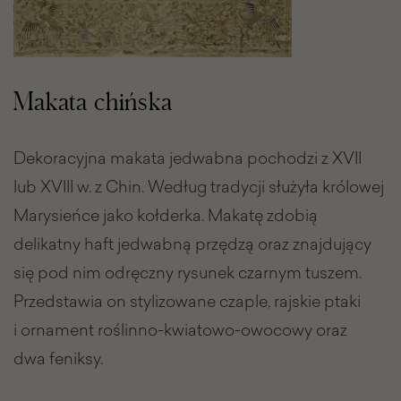
Makata chińska
Dekoracyjna makata jedwabna pochodzi z XVII
lub XVIII w. z Chin. Według tradycji służyła królowej
Marysieńce jako kołderka. Makatę zdobią
delikatny haft jedwabną przędzą oraz znajdujący
się pod nim odręczny rysunek czarnym tuszem.
Przedstawia on stylizowane czaple, rajskie ptaki
i ornament roślinno-kwiatowo-owocowy oraz
dwa feniksy.