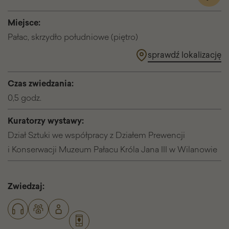
wysta
Galeri
Miejsce:
Magaz
Pałac, skrzydło południowe (piętro)
sprawdź lokalizację
Czas zwiedzania:
0,5 godz.
Kuratorzy wystawy:
Dział Sztuki we współpracy z Działem Prewencji
i Konserwacji Muzeum Pałacu Króla Jana III w Wilanowie
Zwiedzaj: