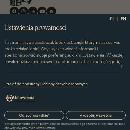
Media
społecznościowe
|
PL
EN
Ustawienia prywatności
Ta strona używa ciasteczek (cookies), dzięki którym nasz serwis
może działać lepiej. Aby uzyskać więcej informacji i
spersonalizować swoje preferencje, kliknij „Ustawienia”. W każdej
chwili możesz zmienić swoje preferencje, a także cofnąć zgodę na
używanie plików cookie. Możesz to zrobić, klikając na podstronę
zwi
„Cookies” znajdującą się w stopce.
Przesuwając suwak w prawą stronę aktywujesz zgodę na
Przejdź do podstrony Ochrony danych osobowych
konkretne ciasteczko. Przesuwając suwak w lewą stronę
(link
otworzy
wyłączasz taką zgodę.
Ustawienia
się
w
nowym
oknie)
Odrzuć wszystkie
*
Akceptuj wszystkie
*
z wyjątkiem niezbędnych plików cookies do prawidłowego działania strony oraz realizacji
obowiązków prawnych administratora