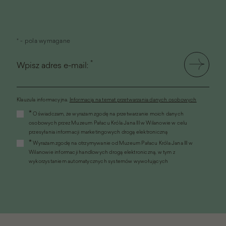
* - pola wymagane
*
Wpisz adres e-mail:
Klauzula informacyjna.
Informacja na temat przetwarzania danych osobowych
(link
*
Oświadczam, że wyrażam zgodę na przetwarzanie moich danych
otworzy
osobowych przez Muzeum Pałacu Króla Jana III w Wilanowie w celu
się
przesyłania informacji marketingowych drogą elektroniczną
w
*
Wyrażam zgodę na otrzymywanie od Muzeum Pałacu Króla Jana III w
nowym
Wilanowie informacji handlowych drogą elektroniczną, w tym z
oknie)
wykorzystaniem automatycznych systemów wywołujących