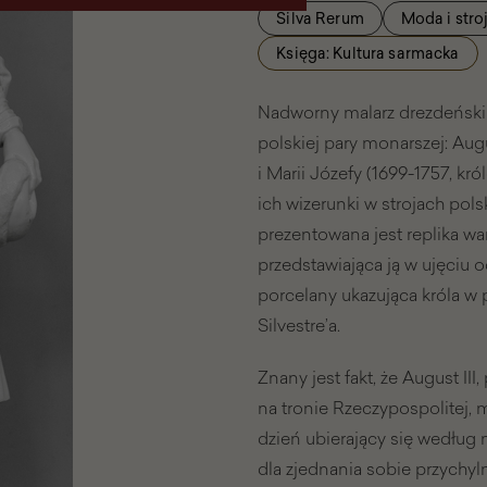
Silva Rerum
Moda i stro
Księga: Kultura sarmacka
Nadworny malarz drezdeński 
polskiej pary monarszej: Augu
i Marii Józefy (1699-1757, k
ich wizerunki w strojach pol
prezentowana jest replika war
przedstawiająca ją w ujęciu o
porcelany ukazująca króla w p
Silvestre’a.
Znany jest fakt, że August II
na tronie Rzeczypospolitej, m
dzień ubierający się według
dla zjednania sobie przychyl