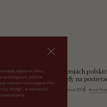
O strojach polskic
ne będą zdjęcia do filmu
la zwiedzających, jedynie
Józefy na portreta
 będą czasowo niedostępne. Plan
aniczy dostęp - w wybranych
21 stycznia 2008
Anna Stra
 przepraszamy.