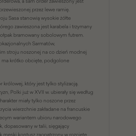
 orderowa, a sam order zawieszony jest
 przewieszonej przez lewe ramię.
oju Sasa stanowią wysokie żółte
którego zawieszona jest karabela i trzymany
 kołpak bramowany sobolowym futrem.
 okazjonalnych Sarmatów,
kim stroju noszonej na co dzień modnej
II ma krótko obcięte, podgolone
królowej, który jest tylko stylizacją.
n, Polki już w XVII w. ubierały się według
harakter miały tylko noszone przez
krycia wierzchnie zakładane na francuskie
obiecym wariantem ubioru narodowego
k, dopasowany w talii, sięgający
k męski kontusz zaopatrzony w rozcięte