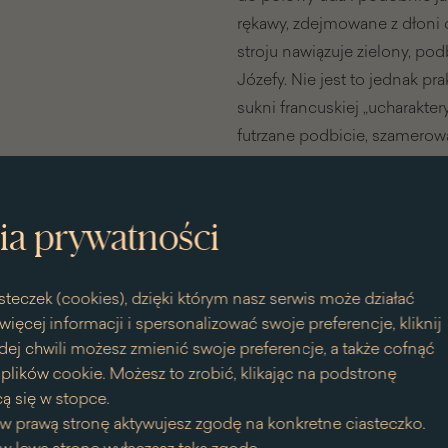
rękawy, zdejmowane z dłoni
stroju nawiązuje zielony, pod
Józefy. Nie jest to jednak p
sukni francuskiej „ucharakte
futrzane podbicie, szamerowa
podwójne rękawy, z których w
i dekoracyjnie zwisają na pl
czerwony bramowany futrem
ia prywatności
stroika nie przysłaniająceg
Znane jest bardzo niewiele
steczek (cookies), dzięki którym nasz serwis może działać
więcej informacji i spersonalizować swoje preferencje, kliknij
wizerunków w strojach polski
dej chwili możesz zmienić swoje preferencje, a także cofnąć
modnych francuskich suknia
lików cookie. Możesz to zrobić, klikając na podstronę
politycznych podkreślały nar
ą się w stopce.
to ma miejsce w przypadku w
w prawą stronę aktywujesz zgodę na konkretne ciasteczko.
i kołpaczku portretowana był