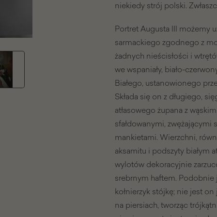
niekiedy strój polski. Zwłaszc
Portret Augusta III możemy u
sarmackiego zgodnego z modą
żadnych nieścisłości i wtrę
we wspaniały, biało-czerwon
Białego, ustanowionego prze
Składa się on z długiego, si
atłasowego żupana z wąskim k
sfałdowanymi, zwężającymi s
mankietami. Wierzchni, równi
aksamitu i podszyty białym a
wylotów dekoracyjnie zarzu
srebrnym haftem. Podobnie j
kołnierzyk stójkę; nie jest o
na piersiach, tworząc trójkąt