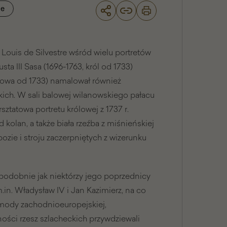
je
Louis de Silvestre wśród wielu portretów
sta III Sasa (1696-1763, król od 1733)
rólowa od 1733) namalował również
skich. W sali balowej wilanowskiego pałacu
sztatowa portretu królowej z 1737 r.
d kolan, a także biała rzeźba z miśnieńskiej
ozie i stroju zaczerpniętych z wizerunku
I, podobnie jak niektórzy jego poprzednicy
.in. Władysław IV i Jan Kazimierz, na co
 mody zachodnioeuropejskiej,
ności rzesz szlacheckich przywdziewali