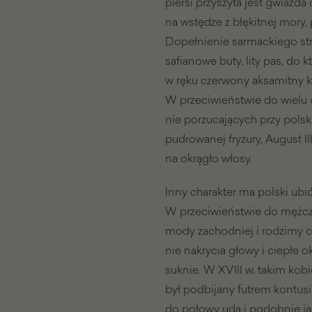
piersi przyszyta jest gwiazda
na wstędze z błękitnej mory,
Dopełnienie sarmackiego str
safianowe buty, lity pas, do 
w ręku czerwony aksamitny
W przeciwieństwie do wielu
nie porzucających przy pols
pudrowanej fryzury, August I
na okrągło włosy.
Inny charakter ma polski ubiór 
W przeciwieństwie do mężczyz
mody zachodniej i rodzimy c
nie nakrycia głowy i ciepłe o
suknie. W XVIII w. takim k
był podbijany futrem kontusi
do połowy uda i podobnie ja