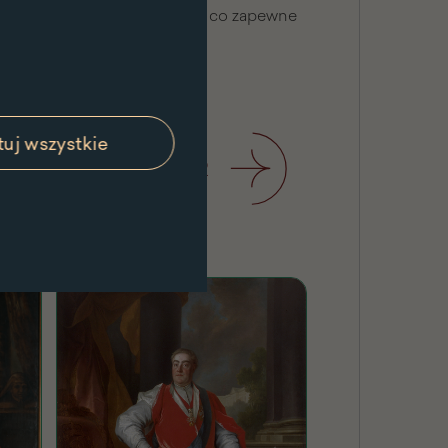
z Czartoryskich Poniatowska, co zapewne
echęci Stanisława Augusta
lskiego.
uj wszystkie
Poprzedni
1
/
2
Następny
Silva Rerum
Silva Rerum