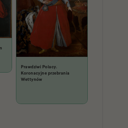
m
Strój Michała 
Prawdziwi Polacy.
Koronacyjne przebrania
Wettynów