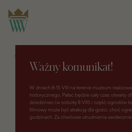
do
do menu
wyszukiwarki
treści
głównego
Strona główna
Odkrywaj
Pasaż wiedzy
O strojach polskich Augusta III Sasa i Marii
Ważny komunikat!
Józefy na portretach Louisa de Silvestre
O
O
strojach
strojach
W dniach 8-15 VIII na terenie muzeum realizowa
polskich
polskich
Augusta
Augusta
historycznego. Pałac będzie cały czas otwarty d
III
III
dziedziniec (w sobotę 8 VIII) i część ogrodów
Sasa
Sasa
i
i
filmowy może być atrakcją dla gości, choć ogr
Marii
Marii
godzinach. Za chwilowe utrudnienia serdecznie
Józefy
Józefy
na
na
portretach
portretach
Louisa
Louisa