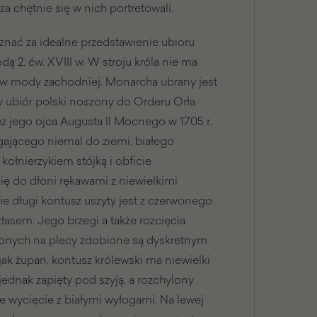
za chętnie się w nich portretowali.
znać za idealne przedstawienie ubioru
 2. ćw. XVIII w. W stroju króla nie ma
tów mody zachodniej. Monarcha ubrany jest
y ubiór polski noszony do Orderu Orła
z jego ojca Augusta II Mocnego w 1705 r.
ęgającego niemal do ziemi, białego
ołnierzykiem stójką i obficie
ię do dłoni rękawami z niewielkimi
e długi kontusz uszyty jest z czerwonego
tłasem. Jego brzegi a także rozcięcia
conych na plecy zdobione są dyskretnym
ak żupan, kontusz królewski ma niewielki
n jednak zapięty pod szyją, a rozchylony
ne wycięcie z białymi wyłogami. Na lewej