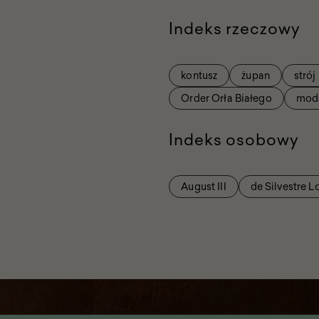
Indeks rzeczowy
kontusz
żupan
strój
Order Orła Białego
mod
Indeks osobowy
August III
de Silvestre L