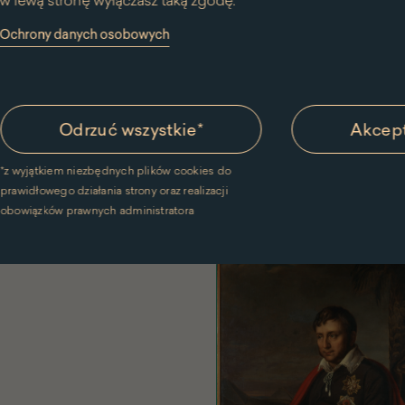
w lewą stronę wyłączasz taką zgodę.
Rzeczpospolitej Konstancja 
y Ochrony danych osobowych
miało odwracać uwagę od ni
do przywdziewania ubioru po
Odrzuć wszystkie
*
Akcept
Polecane artykuły
*
z wyjątkiem niezbędnych plików cookies do
prawidłowego działania strony oraz realizacji
obowiązków prawnych administratora
Silva Rerum