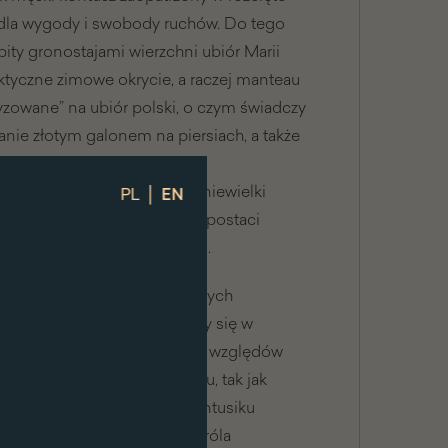
 dla wygody i swobody ruchów. Do tego
bity gronostajami wierzchni ubiór Marii
raktyczne zimowe okrycie, a raczej manteau
ryzowane” na ubiór polski, o czym świadczy
nie złotym galonem na piersiach, a także
ierzchnie są długie, rozcięte
|
ecach. Na głowie królowa ma niewielki
PL
EN
 kołpaczek zredukowany do postaci
o modnej pudrowanej peruczki.
 kobiecych osiemnastowiecznych
ch. Zwykle Polki portretowały się w
ch. Jedynie sporadycznie ze względów
odowy charakter swego stroju, tak jak
izerunku Marii Józefy. W kontusiku
a również matka kolejnego króla