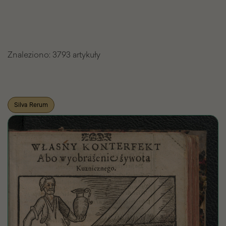
Znaleziono:
3793 artykuły
Lista
Silva Rerum
znalezionych
artykułów
Pasażu
Wiedzy