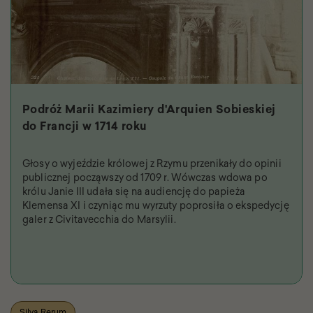
Podróż Marii Kazimiery d'Arquien Sobieskiej
do Francji w 1714 roku
Głosy o wyjeździe królowej z Rzymu przenikały do opinii
publicznej począwszy od 1709 r. Wówczas wdowa po
królu Janie III udała się na audiencję do papieża
Klemensa XI i czyniąc mu wyrzuty poprosiła o ekspedycję
galer z Civitavecchia do Marsylii.
Silva Rerum