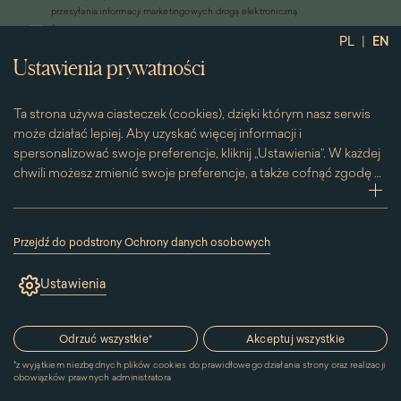
się
przesyłania informacji marketingowych drogą elektroniczną
w
*
Wyrażam zgodę na otrzymywanie od Muzeum Pałacu Króla Jana III w
nowym
|
PL
EN
Wilanowie informacji handlowych drogą elektroniczną, w tym z
oknie)
Ustawienia prywatności
wykorzystaniem automatycznych systemów wywołujących
Ta strona używa ciasteczek (cookies), dzięki którym nasz serwis
może działać lepiej. Aby uzyskać więcej informacji i
spersonalizować swoje preferencje, kliknij „Ustawienia”. W każdej
chwili możesz zmienić swoje preferencje, a także cofnąć zgodę na
używanie plików cookie. Możesz to zrobić, klikając na podstronę
zwi
„Cookies” znajdującą się w stopce.
Przesuwając suwak w prawą stronę aktywujesz zgodę na
Przejdź do podstrony Ochrony danych osobowych
konkretne ciasteczko. Przesuwając suwak w lewą stronę
(link
otworzy
wyłączasz taką zgodę.
Ustawienia
się
w
Kontakt
nowym
oknie)
Odrzuć wszystkie
*
Akceptuj wszystkie
MUZEUM PAŁACU
*
z wyjątkiem niezbędnych plików cookies do prawidłowego działania strony oraz realizacji
KRÓLA JANA III W WILANOWIE
obowiązków prawnych administratora