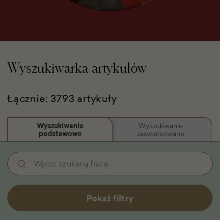
Wyszukiwarka artykułów
Łącznie: 3793 artykuły
Wyszukiwanie
Wyszukiwanie
podstawowe
zaawansowane
Wyszukiwanie
Wpisz
podstawowe
szukaną
-
frazę
Filtry
Pokaż filtry