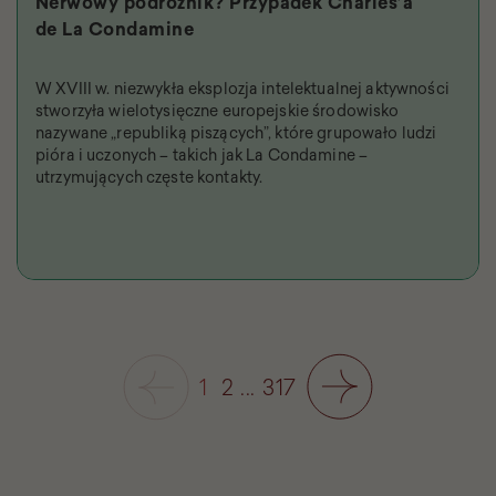
Nerwowy podróżnik? Przypadek Charles’a
de La Condamine
W XVIII w. niezwykła eksplozja intelektualnej aktywności
stworzyła wielotysięczne europejskie środowisko
nazywane „republiką piszących”, które grupowało ludzi
pióra i uczonych – takich jak La Condamine –
utrzymujących częste kontakty.
1
2
...
317