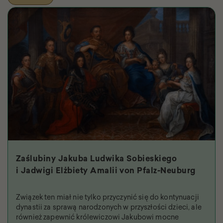
Zaślubiny Jakuba Ludwika Sobieskiego
i Jadwigi Elżbiety Amalii von Pfalz-Neuburg
Związek ten miał nie tylko przyczynić się do kontynuacji
dynastii za sprawą narodzonych w przyszłości dzieci, ale
również zapewnić królewiczowi Jakubowi mocne