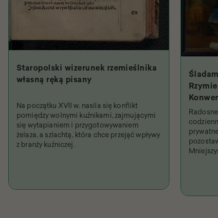
Staropolski wizerunek rzemieślnika
Śladam
własną ręką pisany
Rzymie.
Konwen
Na początku XVII w. nasila się konflikt
Święty
Radosne 
pomiędzy wolnymi kuźnikami, zajmującymi
najpob
codzienn
się wytapianiem i przygotowywaniem
prywatne
żelaza, a szlachtą, która chce przejąć wpływy
pozostaw
z branży kuźniczej.
Mniejsz