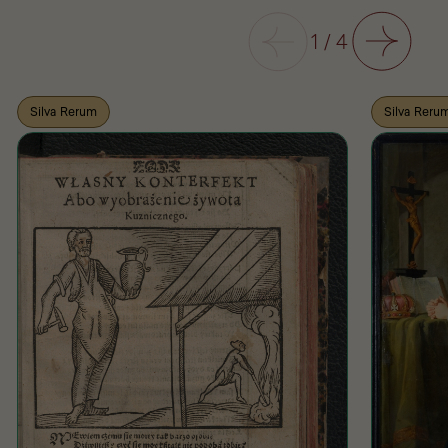
Poprzedni
1
/
4
Następny
Silva Rerum
Silva Reru