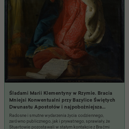
Śladami Marii Klementyny w Rzymie. Bracia
Mniejsi Konwentualni przy Bazylice Świętych
Dwunastu Apostołów i najpobożniejsza
królowa
Radosne i smutne wydarzenia życia codziennego,
zarówno publicznego, jak i prywatnego, sprawiały, że
Stuartowie pozostawali w stałym kontakcie z Braćmi