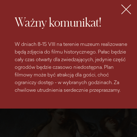
do
do menu
wyszukiwarki
treści
głównego
Bilety
MENU
Ważny komunikat!
W dniach 8-15 VIII na terenie muzeum realizowane
będą zdjęcia do filmu historycznego. Pałac będzie
cały czas otwarty dla zwiedzających, jedynie część
ogrodów będzie czasowo niedostępna. Plan
filmowy może być atrakcją dla gości, choć
ograniczy dostęp - w wybranych godzinach. Za
chwilowe utrudnienia serdecznie przepraszamy.