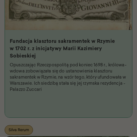
Fundacja klasztoru sakramentek w Rzymie
w 1702 r. z inicjatywy Marii Kazimiery
Sobieskiej
Opuszczając Rzeczpospolitą pod koniec 1698 r., królowa-
wdowa zobowiązała się do ustanowienia klasztoru
sakramentek w Rzymie, na wzór tego, który ufundowała w
Warszawie. Ich siedzibą stała się jej rzymska rezydencja -
Palazzo Zuccari
Silva Rerum