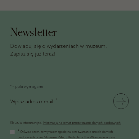
Stopka
strony
Newsletter
Dowiaduj się o wydarzeniach w muzeum.
Zapisz się już teraz!
* - pola wymagane
*
Wpisz adres e-mail:
Klauzula informacyjna.
Informacja na temat przetwarzania danych osobowych
(link
*
Oświadczam, że wyrażam zgodę na przetwarzanie moich danych
otworzy
osobowych przez Muzeum Pałacu Króla Jana III w Wilanowie w celu