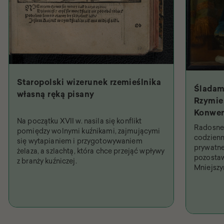
Staropolski wizerunek rzemieślnika
Śladam
własną ręką pisany
Rzymie.
Konwen
Na początku XVII w. nasila się konflikt
Święty
Radosne 
pomiędzy wolnymi kuźnikami, zajmującymi
najpob
codzienn
się wytapianiem i przygotowywaniem
prywatne
żelaza, a szlachtą, która chce przejąć wpływy
pozostaw
z branży kuźniczej.
Mniejsz