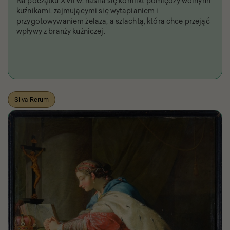
Na początku XVII w. nasila się konflikt pomiędzy wolnymi
kuźnikami, zajmującymi się wytapianiem i
przygotowywaniem żelaza, a szlachtą, która chce przejąć
wpływy z branży kuźniczej.
Silva Rerum