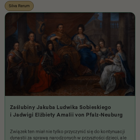
Silva Rerum
Zaślubiny Jakuba Ludwika Sobieskiego
i Jadwigi Elżbiety Amalii von Pfalz-Neuburg
Związek ten miał nie tylko przyczynić się do kontynuacji
dynastii za sprawą narodzonych w przyszłości dzieci, ale