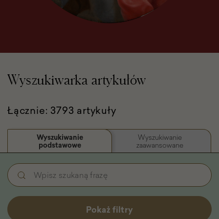
Wyszukiwarka artykułów
Łącznie: 3793 artykuły
Wyszukiwanie
Wyszukiwanie
podstawowe
zaawansowane
Wyszukiwanie
Wpisz
podstawowe
szukaną
-
frazę
Filtry
Pokaż filtry