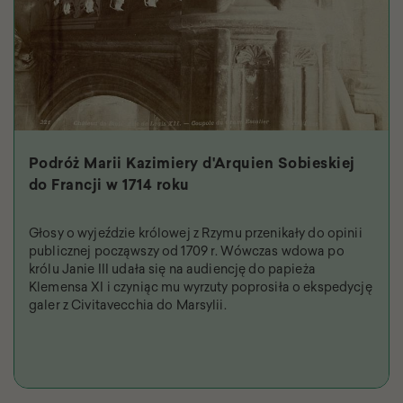
Podróż Marii Kazimiery d'Arquien Sobieskiej
do Francji w 1714 roku
Głosy o wyjeździe królowej z Rzymu przenikały do opinii
publicznej począwszy od 1709 r. Wówczas wdowa po
królu Janie III udała się na audiencję do papieża
Klemensa XI i czyniąc mu wyrzuty poprosiła o ekspedycję
galer z Civitavecchia do Marsylii.