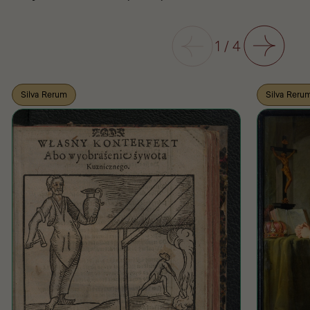
Poprzedni
1
/
4
Następny
Silva Rerum
Silva Reru