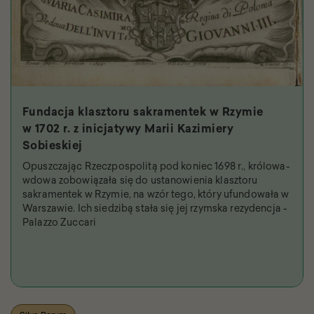
Fundacja klasztoru sakramentek w Rzymie
w 1702 r. z inicjatywy Marii Kazimiery
Sobieskiej
Opuszczając Rzeczpospolitą pod koniec 1698 r., królowa-
wdowa zobowiązała się do ustanowienia klasztoru
sakramentek w Rzymie, na wzór tego, który ufundowała w
Warszawie. Ich siedzibą stała się jej rzymska rezydencja -
Palazzo Zuccari