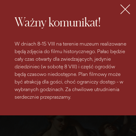
do
do menu
wyszukiwarki
treści
głównego
Bilety
MENU
Ważny komunikat!
W dniach 8-15 VIII na terenie muzeum realizowane
będą zdjęcia do filmu historycznego. Pałac będzie
cały czas otwarty dla zwiedzających, jedynie
dziedziniec (w sobotę 8 VIII) i część ogrodów
będą czasowo niedostępne. Plan filmowy może
być atrakcją dla gości, choć ograniczy dostęp - w
wybranych godzinach. Za chwilowe utrudnienia
serdecznie przepraszamy.