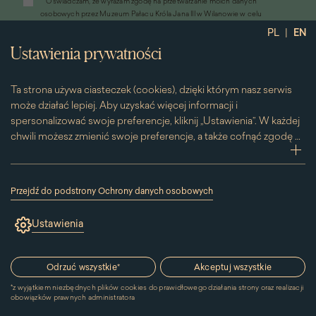
*
Oświadczam, że wyrażam zgodę na przetwarzanie moich danych
otworzy
osobowych przez Muzeum Pałacu Króla Jana III w Wilanowie w celu
się
przesyłania informacji marketingowych drogą elektroniczną
|
PL
EN
w
*
Wyrażam zgodę na otrzymywanie od Muzeum Pałacu Króla Jana III w
nowym
Ustawienia prywatności
Wilanowie informacji handlowych drogą elektroniczną, w tym z
oknie)
wykorzystaniem automatycznych systemów wywołujących
Ta strona używa ciasteczek (cookies), dzięki którym nasz serwis
może działać lepiej. Aby uzyskać więcej informacji i
spersonalizować swoje preferencje, kliknij „Ustawienia”. W każdej
chwili możesz zmienić swoje preferencje, a także cofnąć zgodę na
używanie plików cookie. Możesz to zrobić, klikając na podstronę
zwi
„Cookies” znajdującą się w stopce.
Przesuwając suwak w prawą stronę aktywujesz zgodę na
Przejdź do podstrony Ochrony danych osobowych
konkretne ciasteczko. Przesuwając suwak w lewą stronę
(link
otworzy
wyłączasz taką zgodę.
Ustawienia
się
w
nowym
Kontakt
oknie)
Odrzuć wszystkie
*
Akceptuj wszystkie
*
z wyjątkiem niezbędnych plików cookies do prawidłowego działania strony oraz realizacji
MUZEUM PAŁACU
obowiązków prawnych administratora
KRÓLA JANA III W WILANOWIE