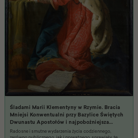
Śladami Marii Klementyny w Rzymie. Bracia
Mniejsi Konwentualni przy Bazylice Świętych
Dwunastu Apostołów i najpobożniejsza
królowa
Radosne i smutne wydarzenia życia codziennego,
zarówno publicznego, jak i prywatnego, sprawiały, że