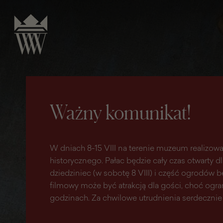
do
do menu
wyszukiwarki
treści
głównego
Ważny komunikat!
W dniach 8-15 VIII na terenie muzeum realizowa
historycznego. Pałac będzie cały czas otwarty d
dziedziniec (w sobotę 8 VIII) i część ogrodów
filmowy może być atrakcją dla gości, choć ogr
godzinach. Za chwilowe utrudnienia serdecznie