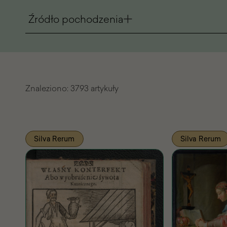
Źródło pochodzenia
Znaleziono:
3793 artykuły
Lista
Silva Rerum
Silva Rerum
znalezionych
artykułów
Pasażu
Wiedzy