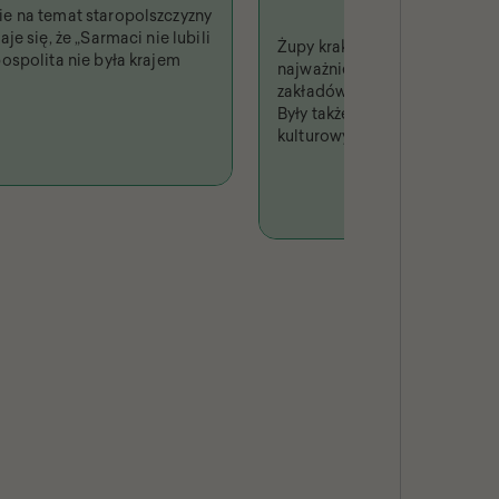
e na temat staropolszczyzny
je się, że „Sarmaci nie lubili
Żupy krakowskie były jednym 
ospolita nie była krajem
najważniejszych i najbardzi
zakładów produkcyjnych w Rz
Były także fenomenem turysty
kulturowym, niejednokrotni
w piśmiennictwie i odwzoro
sztuce.