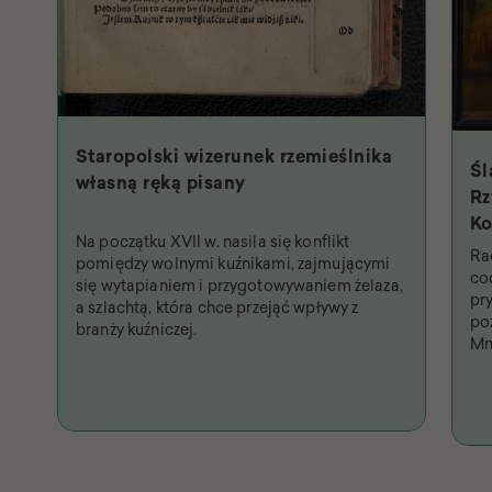
Staropolski wizerunek rzemieślnika
Śl
własną ręką pisany
Rz
Ko
Na początku XVII w. nasila się konflikt
Św
Ra
pomiędzy wolnymi kuźnikami, zajmującymi
na
co
się wytapianiem i przygotowywaniem żelaza,
pr
a szlachtą, która chce przejąć wpływy z
po
branży kuźniczej.
Mn