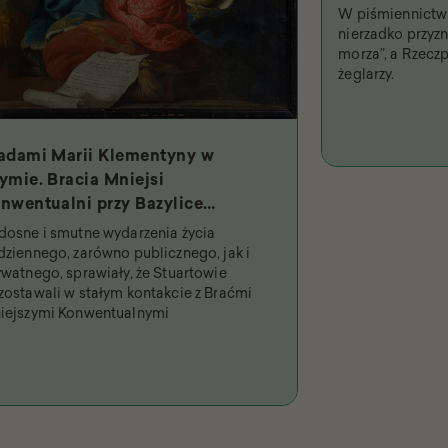
W piśmiennictwi
nierzadko przyzna
morza”, a Rzeczp
żeglarzy.
adami Marii Klementyny w
ymie. Bracia Mniejsi
nwentualni przy Bazylice
iętych Dwunastu Apostołów i
dosne i smutne wydarzenia życia
jpobożniejsza królowa
dziennego, zarówno publicznego, jak i
ywatnego, sprawiały, że Stuartowie
zostawali w stałym kontakcie z Braćmi
iejszymi Konwentualnymi