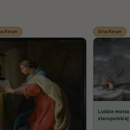
lva Rerum
Silva Rerum
Ludzie morza 
staropolskiej