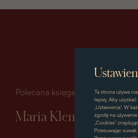
Ustawien
Polecana księga miesiąca
Ta strona używa cia
lepiej. Aby uzyskać 
„Ustawienia”. W każ
Maria Klementyna So
zgodę na używanie p
„Cookies” znajdując
Przesuwając suwak 