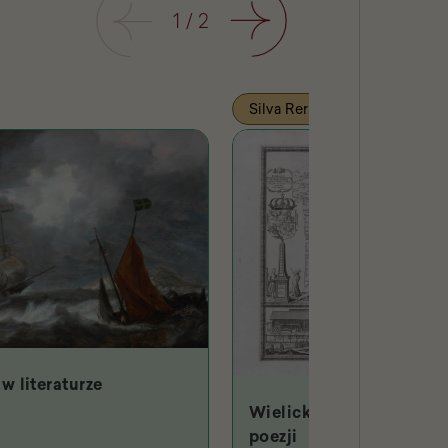
Poprzedni
1
/
2
Następny
Silva Rerum
w literaturze
Wielicki Hades w starop
poezji