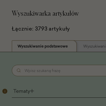
Wyszukiwarka artykułów
Łącznie: 3793 artykuły
Wyszukiwanie podstawowe
Wyszukiwani
Wyszukiwanie
Wpisz
podstawowe
szukaną
-
frazę
Filtry
Tematy