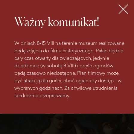
do
do menu
wyszukiwarki
treści
głównego
Bilety
MENU
Ważny komunikat!
W dniach 8-15 VIII na terenie muzeum realizowane
będą zdjęcia do filmu historycznego. Pałac będzie
cały czas otwarty dla zwiedzających, jedynie
dziedziniec (w sobotę 8 VIII) i część ogrodów
będą czasowo niedostępne. Plan filmowy może
być atrakcją dla gości, choć ograniczy dostęp - w
wybranych godzinach. Za chwilowe utrudnienia
serdecznie przepraszamy.